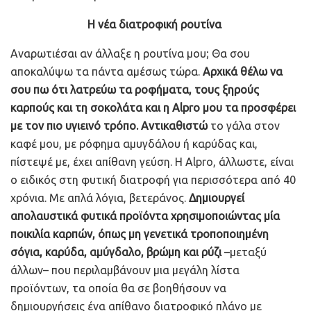
Η νέα διατροφική ρουτίνα
Αναρωτιέσαι αν άλλαξε η ρουτίνα μου; Θα σου
αποκαλύψω τα πάντα αμέσως τώρα.
Αρχικά θέλω να
σου πω ότι λατρεύω τα ροφήματα, τους ξηρούς
καρπούς και τη σοκολάτα και η Alpro μου τα προσφέρει
με τον πιο υγιεινό τρόπο. Αντικαθιστώ
το γάλα στον
καφέ μου, με ρόφημα αμυγδάλου ή καρύδας και,
πίστεψέ με, έχει απίθανη γεύση. Η Alpro, άλλωστε, είναι
ο ειδικός στη φυτική διατροφή για περισσότερα από 40
χρόνια. Με απλά λόγια, βετεράνος.
Δημιουργεί
απολαυστικά φυτικά προϊόντα χρησιμοποιώντας μία
ποικιλία καρπών, όπως μη γενετικά τροποποιημένη
σόγια, καρύδα, αμύγδαλο, βρώμη και ρύζι
–μεταξύ
άλλων– που περιλαμβάνουν μια μεγάλη λίστα
προϊόντων, τα οποία θα σε βοηθήσουν να
δημιουργήσεις ένα απίθανο διατροφικό πλάνο με