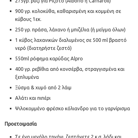
275γρ. ρύζι για Ριζότο (Alborio ή Carnaroli)
900 γρ. κολοκύθα, καθαρισμένη και κομμένη σε
κύβους 1εκ.
250 γρ. πράσα, λάχανο ή μπιζέλια (ή μείγμα όλων)
1 κύβος λαχανικών διαλυμένος σε 500 ml βραστό
νερό (διατηρήστε ζεστό)
550ml ρόφημα καρύδας Alpro
400 γρ. ρεβίθια από κονσέρβα, στραγγισμένα και
ξεπλυμένα
Ξύσμα & χυμό από 2 λάιμ
Αλάτι και πιπέρι
Ψιλοκομμένο φρέσκο κόλιανδρο για το γαρνίρισμα
Προετοιμασία
Σε ένα μεγάλο τηγάνι, ζεστάνετε 2 κ.σ. λάδι και