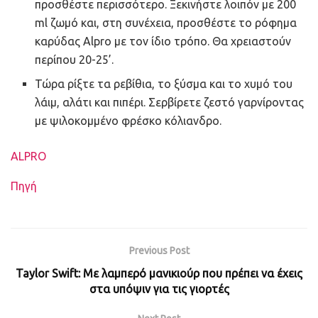
προσθέστε περισσότερο. Ξεκινήστε λοιπόν με 200
ml ζωμό και, στη συνέχεια, προσθέστε το ρόφημα
καρύδας Alpro με τον ίδιο τρόπο. Θα χρειαστούν
περίπου 20-25’.
Τώρα ρίξτε τα ρεβίθια, το ξύσμα και το χυμό του
λάιμ, αλάτι και πιπέρι. Σερβίρετε ζεστό γαρνίροντας
με ψιλοκομμένο φρέσκο κόλιανδρο.
Ετικέτες
ALPRO
Πηγή
Previous Post
Taylor Swift: Με λαμπερό μανικιούρ που πρέπει να έχεις
στα υπόψιν για τις γιορτές