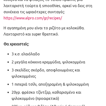
λαχταριστή τούρτα ή smoothies, αρκεί να δεις στη
συνέχεια τις ωραιότερες συνταγές:
https://www.alpro.com/gr/recipes/
Η αγαπημένη μου είναι το ριζότο με κολοκύθα.
Λαχταριστό και super θρεπτικό.
Θα χρειαστείς:
3 κ.σ. ελαιόλαδο
2 μεγάλα κόκκινα κρεμμύδια, ψιλοκομμένα
3 σκελίδες σκόρδο, αποφλοιωμένες και
ψιλοκομμένες
1 πιπεριά τσίλι, αποξηραμένη & ψιλοκομμένη
20γρ. φρέσκο τζίντζερ, καθαρισμένο και
ψιλοκομμένο (προαιρετικό)