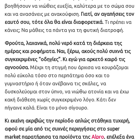
βοηθήσουν να νιώθεις ευεξία, καλύτερα με το σώμα σου
και να ανασάνεις με ανακούφιση.
Γιατί, αν αγαπήσεις τον
εαυτό σου, τότε όλα θα είναι διαφορετικά.
Τι πρέπει να
κάνεις; Να μάθεις τα πάντα για τη φυτική διατροφή.
Φρούτα, λαχανικά, πολύ νερό κατά τη διάρκεια της
ημέρας και ροφήματα. Ναι, ξέρω, ακούς πολύ συχνά τις
συγκεκριμένες “οδηγίες”. Κι εγώ για αρκετό καιρό τις
αγνοούσα.
Μέχρι τη στιγμή που άρχισα να κουράζομαι
πολύ εύκολα τόσο στο περπάτημα όσο και το
γυμναστήριο ή όταν ανέβαινα τις σκάλες, να
δυσκολεύομαι στον ύπνο, να νιώθω ατονία και να έχω
κακή διάθεση χωρίς συγκεκριμένο λόγο. Κάτι δεν
πήγαινε καλά. Είναι το μόνο σίγουρο.
Κι εκείνη ακριβώς την περίοδο απλώς στάθηκα τυχερή,
αφού σε μία από τις συχνές περιηγήσεις στο super
market παρατήρησα τα προϊόντα της
Alpro
, επέλεξα ένα