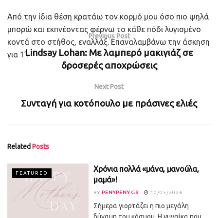
Από την ίδια θέση κρατάω τον κορμό μου όσο πιο ψηλά
μπορώ και εκπνέοντας φέρνω το κάθε πόδι λυγισμένο
Previous Post
κοντά στο στήθος, εναλλάξ. Επαναλαμβάνω την άσκηση
Lindsay Lohan: Με λαμπερό μακιγιάζ σε
για 1’.
δροσερές αποχρώσεις
Next Post
Συνταγή για κοτόπουλο με πράσινες ελιές
Related
Posts
Χρόνια πολλά «μάνα, μανούλα,
FEATURED
μαμά»!
BY
PENYPENY.GR
10/05/2026
Σήμερα γιορτάζει η πιο μεγάλη
δύναμη του κόσμου. Η γυναίκα που