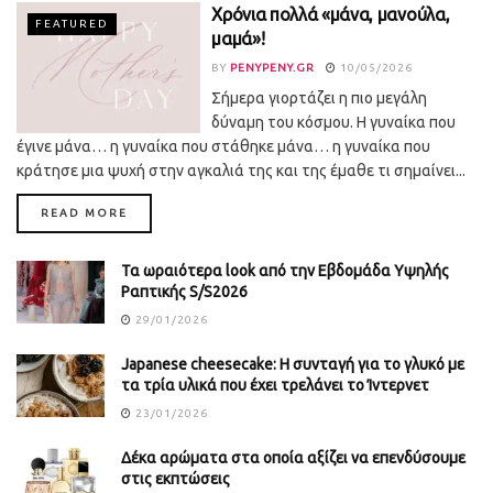
Χρόνια πολλά «μάνα, μανούλα,
FEATURED
μαμά»!
BY
PENYPENY.GR
10/05/2026
Σήμερα γιορτάζει η πιο μεγάλη
δύναμη του κόσμου. Η γυναίκα που
έγινε μάνα… η γυναίκα που στάθηκε μάνα… η γυναίκα που
κράτησε μια ψυχή στην αγκαλιά της και της έμαθε τι σημαίνει...
DETAILS
READ MORE
Τα ωραιότερα look από την Εβδομάδα Υψηλής
Ραπτικής S/S2026
29/01/2026
Japanese cheesecake: Η συνταγή για το γλυκό με
τα τρία υλικά που έχει τρελάνει το Ίντερνετ
23/01/2026
Δέκα αρώματα στα οποία αξίζει να επενδύσουμε
στις εκπτώσεις