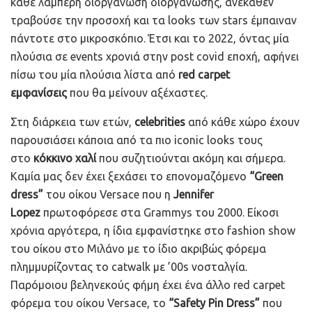
κάθε λαμπερή διοργάνωση διοργάνωσης, ανέκαθεν
τραβούσε την προσοχή και τα looks των stars έμπαιναν
πάντοτε στο μικροσκόπιο. Έτσι και το 2022, όντας μία
πλούσια σε events χρονιά στην post covid εποχή, αφήνει
πίσω του μία πλούσια λίστα από
red carpet
εμφανίσεις
που θα μείνουν αξέχαστες.
Στη διάρκεια των ετών,
celebrities
από κάθε χώρο έχουν
παρουσιάσει κάποια από τα πιο iconic looks τους
στο
κόκκινο χαλί
που συζητιούνται ακόμη και σήμερα.
Καμία μας δεν έχει ξεχάσει το επονομαζόμενο
“Green
dress”
του οίκου Versace που η
Jennifer
Lopez
πρωτοφόρεσε στα Grammys του 2000. Είκοσι
χρόνια αργότερα, η ίδια εμφανίστηκε στο fashion show
του οίκου στο Μιλάνο με το ίδιο ακριβώς φόρεμα
πλημμυρίζοντας το catwalk με ’00s νοσταλγία.
Παρόμοιου βεληνεκούς φήμη έχει ένα άλλο red carpet
φόρεμα του οίκου Versace, το
“Safety Pin Dress”
που