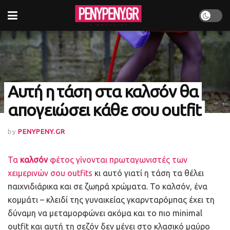
Αυτή η τάση στα καλσόν θα
απογειώσει κάθε σου outfit
by
PENYPENY.GR
Τα
καλσόν
φέτος γίνονται πρωταγωνιστές των
χειμερινών σου outfits
κι αυτό γιατί η τάση τα θέλει
παιχνιδιάρικα και σε ζωηρά χρώματα. Το καλσόν, ένα
κομμάτι – κλειδί της γυναικείας γκαρνταρόμπας έχει τη
δύναμη να μεταμορφώνει ακόμα και το πιο minimal
outfit και αυτή τη σεζόν δεν μένει στο κλασικό μαύρο