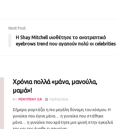
Next Post
H Shay Mitchell υιοθέτησε το ανατρεπτικό
eyebrows trend που αγαπούν πολύ οι celebrities
Χρόνια πολλά «μάνα, μανούλα,
μαμά»!
BY
PENYPENY.GR
10/05/2026
Σήμερα γιορτάζει η πιο μεγάλη δύναμη του κόσμου. Η
γυναίκα που έγινε μάνα… η γυναίκα που στάθηκε
μάνα… η γυναίκα που κράτησε μια ψυχή στην αγκαλιά
της και της έμαθε τι σημαίνει...