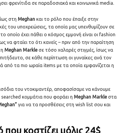
ήσει φρενίτιδα σε παραδοσιακά και κοινωνικά media.
ρίως στη
Meghan
και το ρόλο που έπαιξε στην
κές του υποχρεώσεις, τα οποία μας υπενθυμίζουν σε
το οποίο έχει πάθει ο κόσμος εμμονή είναι οι fashion
σως να φταίει το ότι κανείς – πριν από την παραίτηση
τη
Meghan Markle
σε τόσο χαλαρές στιγμές, ίσως να
νεπιτήδευτο, σε κάθε περίπτωση οι γυναίκες ανά τον
ά από τα πιο ωραία items με τα οποία εμφανίζεται η
εισόδια του ντοκιμαντέρ, αποφασίσαμε να κάνουμε
 searched κομμάτια που φοράει η
Meghan Markle
στα
 Meghan”
για να τα προσθέσεις στη wish list σου και
 που κοστίζει μόλις 24$