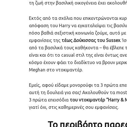
τη ζωή στην βασιλική οικογένεια έχει ακολουθ
Εκτός από τα σχόλια που επικεντρώνονται κυ
απόφαση του Harry να εγκαταλείψει τις βασιλι
πόσο βαθιά σεξιστική κοινωνία ζούμε, αυτό με 
εμφανίσεις της
τέως Δούκισσας του Sussex
. Ί
από τα βασιλικά τους καθήκοντα – θα έβλεπε 
είναι και ότι το casual στιλ της είναι όντως α
κόσμο έχουν φάει το διαδίκτυο να βρουν μερικ
Meghan στο ντοκιμαντέρ.
Εμείς, αφού είδαμε μονορούφι τα 3 πρώτα επ
αυτή τη δουλειά για σας! Ακολουθούν τα most
3 πρώτα επεισόδια
του ντοκιμαντέρ “Harry &
γιατί όχι, στις καθημερινές σου εμφανίσεις.
Το περιβόητο παρεό