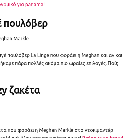
κονομικό για panama
!
έ πουλόβερ
ριγέ πουλόβερ La Linge που φοράει η Meghan και αν και
ήκαμε πάρα πολλές ακόμα πιο ωραίες επιλογές. Πού;
zy ζακέτα
έτα που φοράει η Meghan Markle στο ντοκιμαντέρ
ε sold out. Μην στεναχωριέσαι όμως!
Βρήκαμε το brand