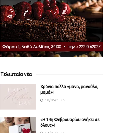
Τελευταία νέα
Χρόνια πολλά «μάνα, μανούλα,
μαμά»!
10/05/2026
«Η 14η Φεβρουαρίου ανήκει σε
όλους»!
14/02/2026