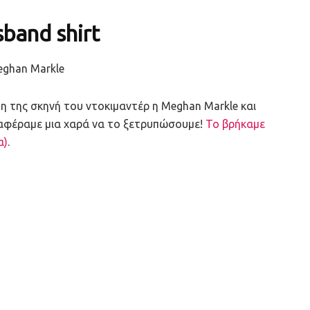
sband shirt
 της σκηνή του ντοκιμαντέρ η Meghan Markle και
αταφέραμε μια χαρά να το ξετρυπώσουμε!
Το βρήκαμε
α)
.