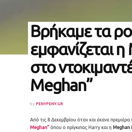
Βρήκαμε τα ρο
εμφανίζεται η
στο ντοκιμαντέ
Meghan”
by
PENYPENY.GR
Από τις 8 Δεκεμβρίου όταν και έκανε πρεμιέρα
Meghan”
όπου ο πρίγκιπας Harry και η
Meghan 