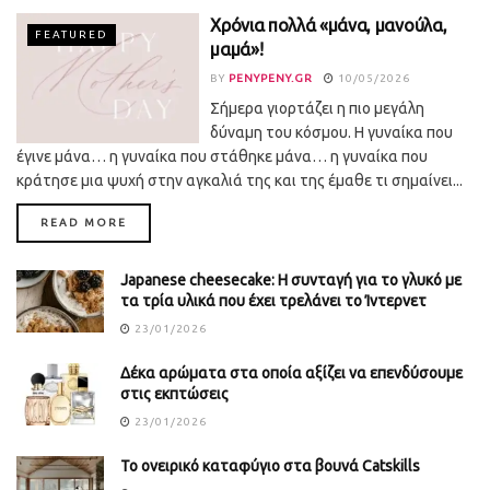
Χρόνια πολλά «μάνα, μανούλα,
FEATURED
μαμά»!
BY
PENYPENY.GR
10/05/2026
Σήμερα γιορτάζει η πιο μεγάλη
δύναμη του κόσμου. Η γυναίκα που
έγινε μάνα… η γυναίκα που στάθηκε μάνα… η γυναίκα που
κράτησε μια ψυχή στην αγκαλιά της και της έμαθε τι σημαίνει...
DETAILS
READ MORE
Japanese cheesecake: Η συνταγή για το γλυκό με
τα τρία υλικά που έχει τρελάνει το Ίντερνετ
23/01/2026
Δέκα αρώματα στα οποία αξίζει να επενδύσουμε
στις εκπτώσεις
23/01/2026
Το ονειρικό καταφύγιο στα βουνά Catskills