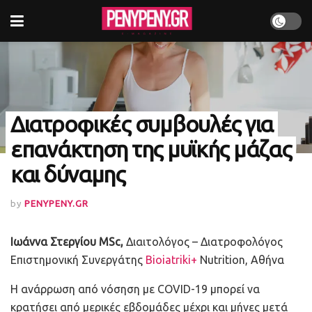
Διατροφικές συμβουλές για
επανάκτηση της μυϊκής μάζας
και δύναμης
by
PENYPENY.GR
Ιωάννα Στεργίου MS
c
,
Διαιτολόγος – Διατροφολόγος
Επιστημονική Συνεργάτης
Bioiatriki+
Nutrition, Αθήνα
H ανάρρωση από νόσηση με COVID-19 μπορεί να
κρατήσει από μερικές εβδομάδες μέχρι και μήνες μετά