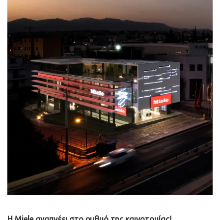
H Miele αναπνέει στο ρυθμό της καινοτομίας!