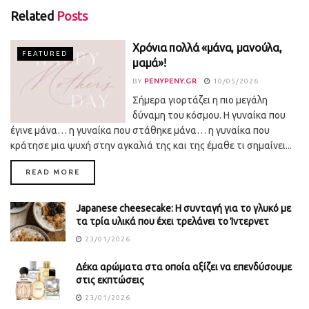
Related
Posts
Χρόνια πολλά «μάνα, μανούλα,
FEATURED
μαμά»!
BY
PENYPENY.GR
10/05/2026
Σήμερα γιορτάζει η πιο μεγάλη
δύναμη του κόσμου. Η γυναίκα που
έγινε μάνα… η γυναίκα που στάθηκε μάνα… η γυναίκα που
κράτησε μια ψυχή στην αγκαλιά της και της έμαθε τι σημαίνει...
DETAILS
READ MORE
Japanese cheesecake: Η συνταγή για το γλυκό με
τα τρία υλικά που έχει τρελάνει το Ίντερνετ
23/01/2026
Δέκα αρώματα στα οποία αξίζει να επενδύσουμε
στις εκπτώσεις
23/01/2026