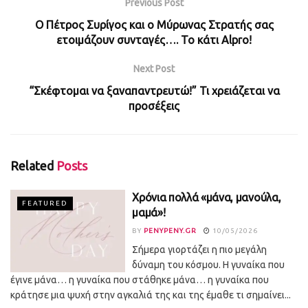
Previous Post
Ο Πέτρος Συρίγος και ο Μύρωνας Στρατής σας
ετοιμάζουν συνταγές…. Το κάτι Alpro!
Next Post
“Σκέφτομαι να ξαναπαντρευτώ!” Τι χρειάζεται να
προσέξεις
Related
Posts
Χρόνια πολλά «μάνα, μανούλα,
FEATURED
μαμά»!
BY
PENYPENY.GR
10/05/2026
Σήμερα γιορτάζει η πιο μεγάλη
δύναμη του κόσμου. Η γυναίκα που
έγινε μάνα… η γυναίκα που στάθηκε μάνα… η γυναίκα που
κράτησε μια ψυχή στην αγκαλιά της και της έμαθε τι σημαίνει...