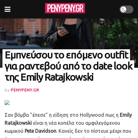
Εμπνεύσου το επόμενο outfit
για ραντεβού από το date look
της Emily Ratajkowski
by
PENYPENY.GR
Σαν βόμβα ”έπεσε” η είδηση στο Hollywood πως η
Emily
Ratajkowski
είναι η νέα κοπέλα του αμφιλεγόμενου
κωμικού
Pete Davidson
. Κανείς δεν το πίστευε μέχρι που