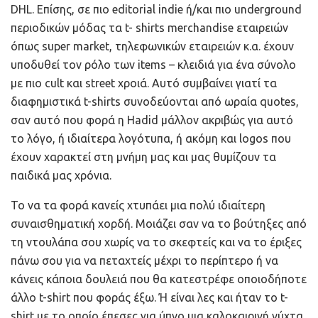
DHL. Επίσης, σ
ε πιο editorial indie ή/και πιο underground
περιοδικών μόδας τα t- shirts merchandise εταιρειών
όπως super market, τηλεφωνικών εταιρειών κ.α. έχουν
υποδυθεί τον ρόλο των items – κλειδιά για ένα σύνολο
με πιο cult και street χροιά. Αυτό συμβαίνει γιατί τα
διαφημιστικά t-shirts συνοδεύονται από ωραία quotes,
σαν αυτό που φορά η Hadid μάλλον ακριβώς για αυτό
το λόγο, ή ιδιαίτερα λογότυπα, ή ακόμη και logos που
έχουν χαρακτεί στη μνήμη μας και μας θυμίζουν τα
παιδικά μας χρόνια.
Το να τα φορά κανείς χτυπάει μια πολύ ιδιαίτερη
συναισθηματική χορδή. Μοιάζει σαν να το βούτηξες από
τη ντουλάπα σου χωρίς να το σκεφτείς και να το έριξες
πάνω σου για να πεταχτείς μέχρι το περίπτερο ή να
κάνεις κάποια δουλειά που θα κατεστρέφε οποιοδήποτε
άλλο t-shirt που φοράς έξω. Ή είναι λες και ήταν το t-
shirt με το οποίο έπεσες για ύπνο μια καλοκαιρινή νύχτα.