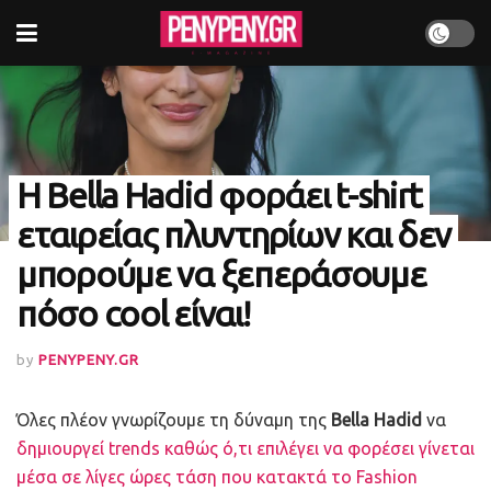
Η Bella Hadid φοράει t-shirt
εταιρείας πλυντηρίων και δεν
μπορούμε να ξεπεράσουμε
πόσο cool είναι!
by
PENYPENY.GR
Όλες πλέον γνωρίζουμε τη δύναμη της
Bella Hadid
να
δημιουργεί trends καθώς ό,τι επιλέγει να φορέσει γίνεται
μέσα σε λίγες ώρες τάση που κατακτά το Fashion