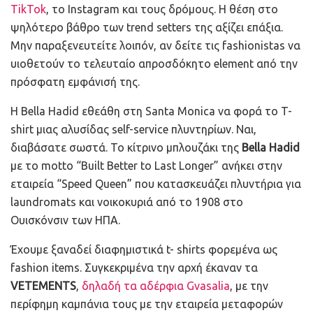
TikTok
, το Instagram και τους δρόμους. Η θέση στο
ψηλότερο βάθρο των trend setters της αξίζει επάξια.
Μην παραξενευτείτε λοιπόν, αν δείτε τις fashionistas να
υιοθετούν το τελευταίο απροσδόκητο element από την
πρόσφατη εμφάνισή της.
Η Bella Hadid εθεάθη στη Santa Monica να φορά το T-
shirt μιας αλυσίδας self-service πλυντηρίων. Ναι,
διαβάσατε σωστά. Το κίτρινο μπλουζάκι της
Bella Hadid
με το motto “Built Better to Last Longer” ανήκει στην
εταιρεία “Speed Queen” που κατασκευάζει πλυντήρια για
laundromats και νοικοκυριά από το 1908 στο
Ουισκόνσιν των ΗΠΑ.
Έχουμε ξαναδεί διαφημιστικά t- shirts φορεμένα ως
fashion items. Συγκεκριμένα την αρχή έκαναν τα
VETEMENTS
,
δηλαδή τα αδέρφια Gvasalia
, με την
περίφημη καμπάνια τους με την εταιρεία μεταφορών