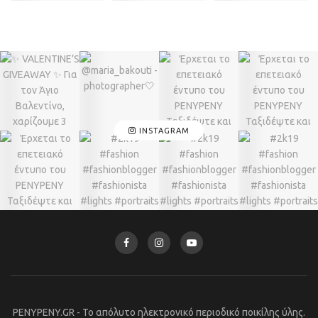
INSTAGRAM
PENYPENY.GR - Το απόλυτο ηλεκτρονικό περιοδικό ποικίλης ύλης.