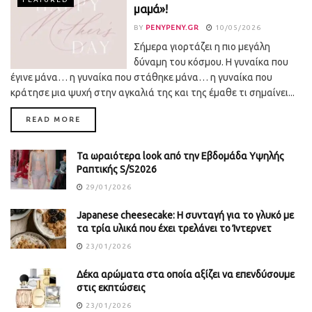
μαμά»!
BY
PENYPENY.GR
10/05/2026
Σήμερα γιορτάζει η πιο μεγάλη
δύναμη του κόσμου. Η γυναίκα που
έγινε μάνα… η γυναίκα που στάθηκε μάνα… η γυναίκα που
κράτησε μια ψυχή στην αγκαλιά της και της έμαθε τι σημαίνει...
DETAILS
READ MORE
Τα ωραιότερα look από την Εβδομάδα Υψηλής
Ραπτικής S/S2026
29/01/2026
Japanese cheesecake: Η συνταγή για το γλυκό με
τα τρία υλικά που έχει τρελάνει το Ίντερνετ
23/01/2026
Δέκα αρώματα στα οποία αξίζει να επενδύσουμε
στις εκπτώσεις
23/01/2026