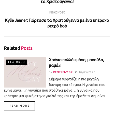
τα Χριστούγεννα!
Next Post
Kylie Jenner: Γιόρτασε τα Χριστούγεννα με ένα υπέροχο
ρετρό bob
Related
Posts
Χρόνια πολλά «μάνα, μανούλα,
FEATURED
μαμά»!
BY
PENYPENY.GR
10/05/2026
Σήμερα γιορτάζει η πιο μεγάλη
δύναμη του κόσμου. Η γυναίκα που
έγινε μάνα… η γυναίκα που στάθηκε μάνα… η γυναίκα που
κράτησε μια ψυχή στην αγκαλιά της και της έμαθε τι σημαίνει...
DETAILS
READ MORE