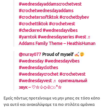
#wednesdayaddamscrochetvest
#crochetwednesdayaddams
#crochetersoftiktok
#crochetbybev
#crochettiktok
#crochetvest
#checkered
#wednesdayvibes
#yarntok
#wednesdayseries
#vest
♬
Addams Family Theme – HeathisHuman
@nuray077
Proud of myself
#wednesday
#wednesdayvibes
#wednesdayclothes
#wednesdaycrochet
#crochetvest
#wednesdayvest
♬ оригинальный
звук – ♡☆♤◇♧□○°☆
Εμείς πάντως προτείνουμε να μην μπεις σε τόσο κόπο
για αυτό και ανακαλύψαμε τα πιο στιλάτα αμάνικα