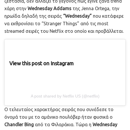
ζεστασιά, δεν αλλάζει το γεγονός πως έγινε ξανά trend
χάρη στην
Wednesday Addams
της Jenna Ortega, την
ηρωίδα δηλαδή της σειράς
“Wednesday”
που κατάφερε
να εκθρονίσει το “Stranger Things” από τις most
streamed σειρές του Netflix στο οποίο και προβάλλεται.
View this post on Instagram
A post shared by Netflix US (@netflix)
Ο τελευταίος χαρακτήρας σειράς που συνέδεσε το
όνομά του με το αμάνικο πουλόβερ ήταν φυσικά ο
Chandler Bing
από τα Φιλαράκια. Τώρα η
Wednesday