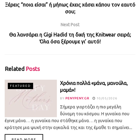
Ξέρεις “ποια είσαι” ή μήπως έχεις χάσει κάπου τον εαυτό
σου;
Next Post
Θα λανσάρει η Gigi Hadid τη δική της Knitwear σειρά;
Όλα όσα ξέρουμε γι’ αυτό!
Related
Posts
Χρόνια πολλά «μάνα, μανούλα,
FEATURED
μαμά»!
BY
PENYPENY.GR
10/05/2026
Σήμερα γιορτάζει η πιο μεγάλη
δύναμη του κόσμου. Η γυναίκα που
έγινε μάνα… η γυναίκα που στάθηκε μάνα… η γυναίκα που
κράτησε μια ψυχή στην αγκαλιά της και της έμαθε τι σημαίνει...
DETAILS
READ MORE