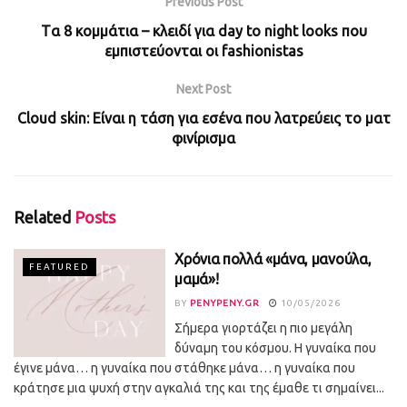
Previous Post
Tα 8 κομμάτια – κλειδί για day to night looks που
εμπιστεύονται οι fashionistas
Next Post
Cloud skin: Είναι η τάση για εσένα που λατρεύεις το ματ
φινίρισμα
Related
Posts
Χρόνια πολλά «μάνα, μανούλα,
FEATURED
μαμά»!
BY
PENYPENY.GR
10/05/2026
Σήμερα γιορτάζει η πιο μεγάλη
δύναμη του κόσμου. Η γυναίκα που
έγινε μάνα… η γυναίκα που στάθηκε μάνα… η γυναίκα που
κράτησε μια ψυχή στην αγκαλιά της και της έμαθε τι σημαίνει...