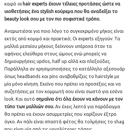
καιρό ο
ι hair experts έχουν τέλειες προτάσεις ώστε να
υιοθετήσεις ένα stylish κούρεμα που θα αναδείξει το
beauty look σου με τον πιο σοφιστικέ τρόπο.
Αναρωτιέσαι για ποιο λόγο το συγκεκριμένο μήκος είναι
εκτός από κομψό και πρακτικό; Οι experts εξηγούν: Τα
μαλλιά μεσαίου μήκους δείχνουν υπέροχα όταν τα
αφήνεις ελεύθερα στους ώμους ενώ μπορείς να
δημιουργήσεις updos, half up αλλά και πλεξούδες.
Παράλληλα αν χρησιμοποιήσεις το κατάλληλο αξεσουάρ
όπως headbands και pins αναβαθμίζεις το hairstyle με
μία μόνο κίνηση. Εκείνο που πρέπει να προσέξεις και να
συζητήσεις με τον κομμωτή σου είναι σωστό για εσένα
look. Και αυτό
σημαίνει ότι όλα έχουν να κάνουν με τον
τύπο των μαλλιών σου.
Αν έχεις λεπτά για παράδειγμα
θα πρέπει να έχουν ασυμμετρίες που χαρίζουν έξτρα
όγκο. Αν πάλι είναι σπαστά φέτος θα τολμήσεις το shag
που είναι μία από τις μεγαλύτερες τάσεις.