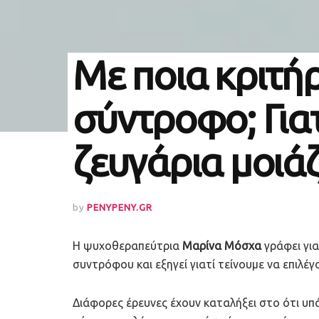
Με ποια κριτή
σύντροφο; Γιατ
ζευγάρια μοιάζ
by
PENYPENY.GR
Η ψυχοθεραπεύτρια
Μαρίνα Μόσχα
γράφει για
συντρόφου και εξηγεί γιατί τείνουμε να επιλέ
Διάφορες έρευνες έχουν καταλήξει στο ότι υπά