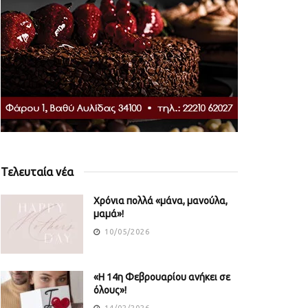
Τελευταία νέα
Χρόνια πολλά «μάνα, μανούλα,
μαμά»!
10/05/2026
«Η 14η Φεβρουαρίου ανήκει σε
όλους»!
14/02/2026