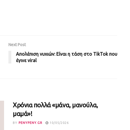
Next Post
Απολέπιση νυχιών: Είναι η τάση στο TikTok που
έγινε viral
Χρόνια πολλά «μάνα, μανούλα,
μαμά»!
BY
PENYPENY.GR
10/05/2026