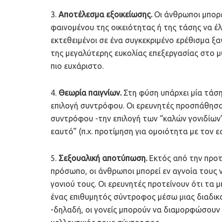
3.
Αποτέλεσμα εξοικείωσης.
Οι άνθρωποι μπορε
φαινομένου της οικειότητας ή της τάσης να έλ
εκτεθειμένοι σε ένα συγκεκριμένο ερέθισμα ξα
της μεγαλύτερης ευκολίας επεξεργασίας στο μυα
πιο ευχάριστο.
4.
Θεωρία παιγνίων.
Στη φύση υπάρχει μία τάση 
επιλογή συντρόφου. Οι ερευνητές προσπάθησα
συντρόφου -την επιλογή των “καλών γονιδίων” 
εαυτό” (π.χ. προτίμηση για ομοιότητα με τον ε
5.
Σεξουαλική αποτύπωση.
Εκτός από την προτ
πρόσωπο, οι άνθρωποι μπορεί εν αγνοία τους 
γονιού τους. Οι ερευνητές προτείνουν ότι τα μ
ένας επιθυμητός σύντροφος μέσω μιας διαδι
-δηλαδή, οι γονείς μπορούν να διαμορφώσουν σ