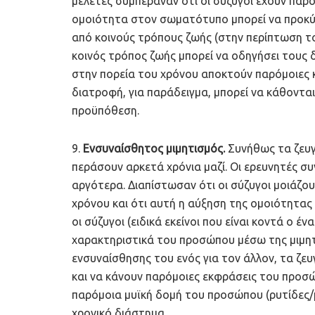
μελέτες συμπέραναν ότι οι σύζυγοι έχουν παρ
ομοιότητα στον σωματότυπο μπορεί να προκύψ
από κοινούς τρόπους ζωής (στην περίπτωση τ
κοινός τρόπος ζωής μπορεί να οδηγήσει τους
στην πορεία του χρόνου αποκτούν παρόμοιες κ
διατροφή, για παράδειγμα, μπορεί να κάθοντα
προϋπόθεση.
9.
Ενσυναίσθητος μιμητισμός.
Συνήθως τα ζευγ
περάσουν αρκετά χρόνια μαζί. Οι ερευνητές σ
αργότερα. Διαπίστωσαν ότι οι σύζυγοι μοιάζο
χρόνου και ότι αυτή η αύξηση της ομοιότητας
οι σύζυγοι (ειδικά εκείνοι που είναι κοντά ο έ
χαρακτηριστικά του προσώπου μέσω της μιμητ
ενσυναίσθησης του ενός για τον άλλον, τα ζε
και να κάνουν παρόμοιες εκφράσεις του προσώ
παρόμοια μυϊκή δομή του προσώπου (ρυτίδες/
χρονικό διάστημα.