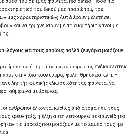
ε αυτό που σε εμάς φαίνεται πιο οικείο. Πόσο πιο
 χαρακτηριστικά του δικού μας προσώπου, του
ν μας χαρακτηριστικών; Αυτά έχουν μελετήσει
ουν και να ερμηνεύσουν με ποια κριτήρια κάνουμε
μας.
ι λόγους για τους οποίους πολλά ζευγάρια μοιάζουν
 προτίμηση σε άτομα που πιστεύουμε πως
ανήκουν στην
ήκουν στην ίδια κουλτούρα, φυλή, θρησκεία κ.λ.π. Η
ς αντιληπτής φυσικής ελκυστικότητας φαίνεται να
φο, σύμφωνα με έρευνες.
ι οι άνθρωποι έλκονται κυρίως από άτομα που τους
ους ερευνητές, η έλξη αυτή λειτουργεί σε ασυνείδητο
βρήκαν τις μορφές που μοιάζουν με το εαυτό τους -με
ικά.