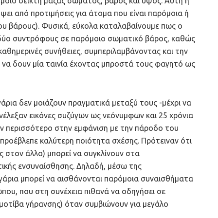
όμοιο δείκτη μάζας σώματος, βάρος και ύψος. Αυτή η
ει από προτιμήσεις για άτομα που είναι παρόμοια ή
ου βάρους). Φυσικά, εύκολα καταλαβαίνουμε πως ο
 δύο συντρόφους σε παρόμοιο σωματικό βάρος, καθώς
αθημερινές συνήθειες, συμπεριλαμβάνοντας και την
ι να δουν μία ταινία έχοντας μπροστά τους φαγητό ως
άρια δεν μοιάζουν πραγματικά μεταξύ τους -μέχρι να
υνέλεξαν εικόνες συζύγων ως νεόνυμφων και 25 χρόνια
υν περισσότερο στην εμφάνιση με την πάροδο του
 προέβλεπε καλύτερη ποιότητα σχέσης. Πρότειναν ότι
νας στον άλλο) μπορεί να συγκλίνουν στα
ικής ενσυναίσθησης. Δηλαδή, μέσω της
υγάρια μπορεί να αισθάνονται παρόμοια συναισθήματα
που, που στη συνέχεια πιθανά να οδηγήσει σε
μοτίβα γήρανσης) όταν συμβιώνουν για μεγάλο