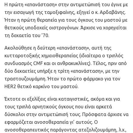
Η πρώτη «επανάσταση» στην αντιμετώπισή του έγινε με
την εισαγωγή της ταμοξιφαίνης, εξηγεί ο κ. Αρδαβάνης.
Ήταν η πρώτη θεραπεία για τους όγκους του μαστού με
θετικούς υποδοχείς οιστρογόνων. Άρχισε να χορηγείται
τη δεκαετία του ’70.
Ακολούθησε η δεύτερη «επανάσταση», αυτή της
κυτταροτοξικής χημειοθεραπείας (ιδιαίτερα ο τριπλός
συνδυασμός CMF και οι ανθρακυκλίνες). Τέλος, πριν από
δύο δεκαετίες υπήρξε η τρίτη «επανάσταση», με την
τραστουζουμάμπη. Ήταν το πρώτο φάρμακο για τον
HER2 θετικό καρκίνο του μαστού.
Έκτοτε οι εξελίξεις είναι καταιγιστικές, ακόμα και για
τους τριπλά αρνητικούς όγκους που είναι αρκετά
δύσκολοι στην αντιμετώπισή τους. Πρόσφατα άρχισε να
εφαρμόζεται ανοσοθεραπεία γι’ αυτούς. Ο
ανοσοθεραπευτικός παράγοντας ατεζολιζουμάμπη, λ.χ.,