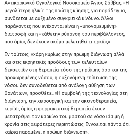
Αντικαρκινικό Ογκολογικό Νοσοκομείο Άγιος Σάββας. «Η
μεγαλύτερη ηλικία της πρώτης κύησης, για παράδειγμα,
συνδέεται με αυξημένο συγκριτικά κίνδυνο. Άλλοι
παράγοντες που ενέχονται είναι η «υπονομευμένη»
διατροφή και η «κάθετη» ρύπανση του περιβάλλοντος,
που όμως δεν έχουν ακόμα μελετηθεί επαρκώς».
Εν τούτοις, «χάρη κυρίως στην πρώιμη διάγνωση αλλά
και στις εκρηκτικές προόδους των τελευταίων
δεκαετιών στη θεραπεία τόσο της πρώιμης όσο και της
προχωρημένης νόσου, η αυξανόμενη επίπτωση της
νόσου δεν συνοδεύεται από ανάλογη αύξηση των
θανάτων», προσθέτει. «Η συμβολή της τεχνολογίας στη
διάγνωση, την χειρουργική και την ακτινοθεραπεία,
κυρίως όμως η φαρμακευτική θεραπεία έχουν
μετατρέψει τον καρκίνο του μαστού σε νόσο ιάσιμη ή
χρονία στις χειρότερες περιπτώσεις. Εννοείται πάντα ότι
καίρια παραμένει η πρώιμη διάγνωση».