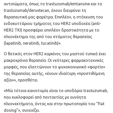
αντισώματα, όπως το trastuzumab/emtansine και το
trastuzumab/deruxtecan, έχουν διευρύνει τη
θεραπευτική μας φαρέτρα. Επιπλέον, η στόχευση του
ενδοκυττάριου τμήματος του HER2 υποδοχέα (anti-
HER2 ΤΚΙ) προσφέρει επιπλέον δραστικότητα με το
πλεονέκτημα της από του στόματος θεραπείας
(lapatinib, neratinib, tucatinib)».
Ο θετικός στον HER2 καρκίνος του μαστού τυπικά έχει
μακροχρόνια θεραπεία. Οι νεότερες φαρμακοτεχνικές
μορφές, που ελαττώνουν το ψυχοκοινωνικό «φορτίο»
της θεραπείας αυτής, «έχουν ιδιαίτερη «προστιθέμενη
αξία»», προσθέτει.
«Μία τέτοια καινοτομία είναι το υποδόριο trastuzumab,
που κυκλοφορεί από πενταετίας με ευνόητα
πλεονεκτήματα, όντας και στην πρωτοπορία του “flat
dosing”», συνεχίζει.