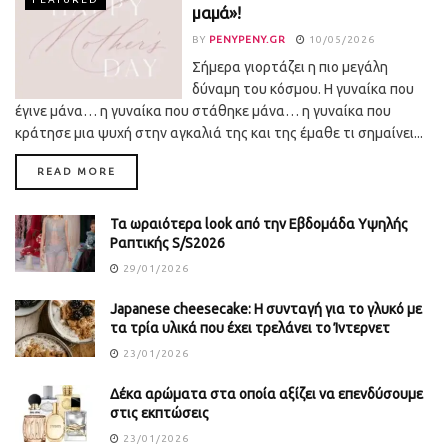
μαμά»!
BY
PENYPENY.GR
10/05/2026
Σήμερα γιορτάζει η πιο μεγάλη
δύναμη του κόσμου. Η γυναίκα που
έγινε μάνα… η γυναίκα που στάθηκε μάνα… η γυναίκα που
κράτησε μια ψυχή στην αγκαλιά της και της έμαθε τι σημαίνει...
DETAILS
READ MORE
Τα ωραιότερα look από την Εβδομάδα Υψηλής
Ραπτικής S/S2026
29/01/2026
Japanese cheesecake: Η συνταγή για το γλυκό με
τα τρία υλικά που έχει τρελάνει το Ίντερνετ
23/01/2026
Δέκα αρώματα στα οποία αξίζει να επενδύσουμε
στις εκπτώσεις
23/01/2026