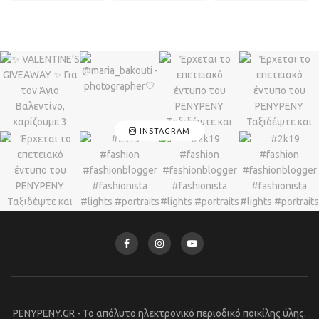
INSTAGRAM
PENYPENY.GR - Το απόλυτο ηλεκτρονικό περιοδικό ποικίλης ύλης.