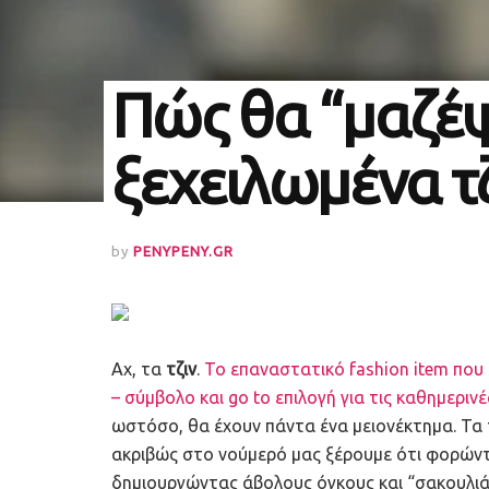
Πώς θα “μαζέψ
ξεχειλωμένα τζ
by
PENYPENY.GR
Αχ, τα
τζιν
.
Το επαναστατικό fashion item που 
– σύμβολο και go to επιλογή για τις καθημερινέ
ωστόσο, θα έχουν πάντα ένα μειονέκτημα. Τα τ
ακριβώς στο νούμερό μας ξέρουμε ότι φορώντας
δημιουργώντας άβολους όγκους και “σακουλιάσ