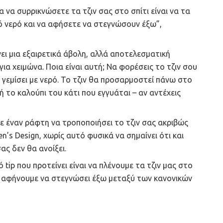
 να συρρικνώσετε τα τζιν σας στο σπίτι είναι να τα
ό νερό και να αφήσετε να στεγνώσουν έξω”,
ει μια εξαιρετικά άβολη, αλλά αποτελεσματική
ια χειμώνα. Ποια είναι αυτή; Να φορέσεις το τζιν σου
ς γεμίσει με νερό. Το τζιν θα προσαρμοστεί πάνω στο
 το καλούπι του κάτι που εγγυάται – αν αντέχεις
τε έναν ράφτη να τροποποιήσει το τζιν σας ακριβώς
n’s Design, χωρίς αυτό φυσικά να σημαίνει ότι και
ας δεν θα ανοίξει.
 tip που προτείνει είναι να πλένουμε τα τζιν μας στο
το αφήνουμε να στεγνώσει έξω μεταξύ των κανονικών