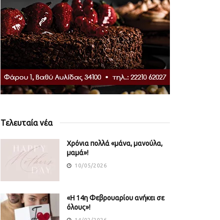
Τελευταία νέα
Χρόνια πολλά «μάνα, μανούλα,
μαμά»!
10/05/2026
«Η 14η Φεβρουαρίου ανήκει σε
όλους»!
14/02/2026