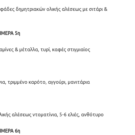
. νιφάδες δημητριακών ολικής αλέσεως με σιτάρι &
ΗΜΕΡΑ 5η
μίνες & μέταλλα, τυρί, καφές στιγμιαίος
α, τριμμένο καρότο, αγγούρι, μανιτάρια
λικής αλέσεως ντοματίνια, 5-6 ελιές, ανθότυρο
ΗΜΕΡΑ 6η