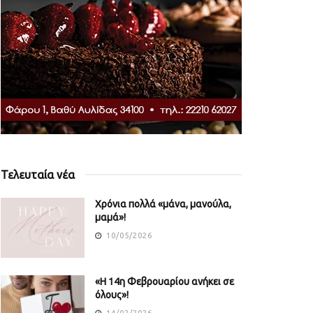
Τελευταία νέα
Χρόνια πολλά «μάνα, μανούλα,
μαμά»!
10/05/2026
«Η 14η Φεβρουαρίου ανήκει σε
όλους»!
14/02/2026