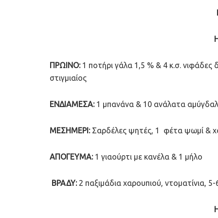
ΠΡΩΙΝΟ:
1 ποτήρι γάλα 1,5 % & 4 κ.σ. νιφάδες
στιγμιαίος
ΕΝΔΙΑΜΕΣΑ:
1 μπανάνα & 10 ανάλατα αμύγδαλ
ΜΕΣΗΜΕΡΙ:
Σαρδέλες ψητές, 1 φέτα ψωμί & χό
ΑΠΟΓΕΥΜΑ:
1 γιαούρτι με κανέλα & 1 μήλο
ΒΡΑΔΥ:
2 παξιμάδια χαρουπιού, ντοματίνια, 5-