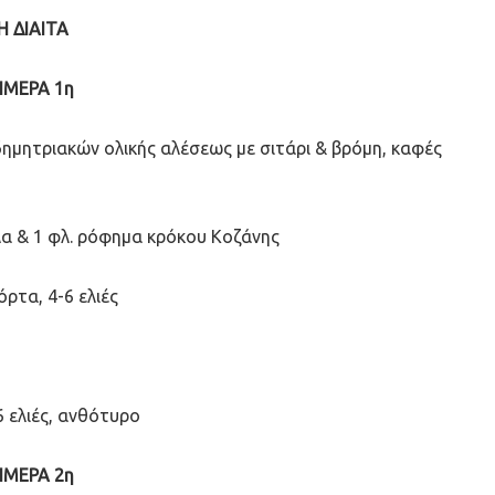
Η ΔΙΑΙΤΑ
ΗΜΕΡΑ 1η
 δημητριακών ολικής αλέσεως με σιτάρι & βρόμη, καφές
α & 1 φλ. ρόφημα κρόκου Κοζάνης
ρτα, 4-6 ελιές
6 ελιές, ανθότυρο
ΗΜΕΡΑ 2η