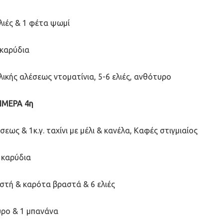
λιές & 1 φέτα ψωμί
 καρύδια
λικής αλέσεως ντοματίνια, 5-6 ελιές, ανθότυρο
ΗΜΕΡΑ 4η
σεως & 1κ.γ. ταχίνι με μέλι & κανέλα, Καφές στιγμιαίος
 καρύδια
στή & καρότα βραστά & 6 ελιές
ρο & 1 μπανάνα