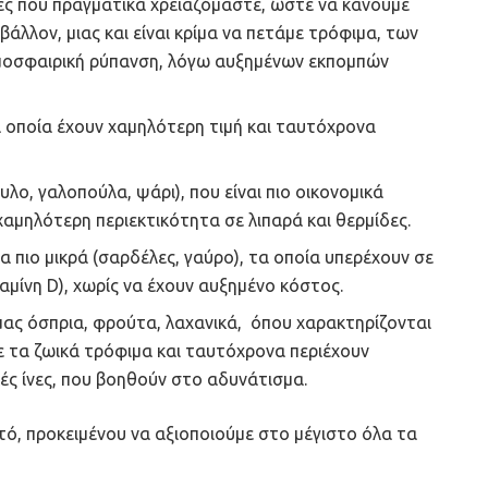
ς που πραγματικά χρειαζόμαστε, ώστε να κάνουμε
βάλλον, μιας και είναι κρίμα να πετάμε τρόφιμα, των
μοσφαιρική ρύπανση, λόγω αυξημένων εκπομπών
α οποία έχουν χαμηλότερη τιμή και ταυτόχρονα
λο, γαλοπούλα, ψάρι), που είναι πιο οικονομικά
 χαμηλότερη περιεκτικότητα σε λιπαρά και θερμίδες.
 πιο μικρά (σαρδέλες, γαύρο), τα οποία υπερέχουν σε
αμίνη D), χωρίς να έχουν αυξημένο κόστος.
ας όσπρια, φρούτα, λαχανικά, όπου χαρακτηρίζονται
με τα ζωικά τρόφιμα και ταυτόχρονα περιέχουν
κές ίνες, που βοηθούν στο αδυνάτισμα.
ό, προκειμένου να αξιοποιούμε στο μέγιστο όλα τα