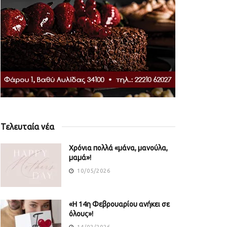
Τελευταία νέα
Χρόνια πολλά «μάνα, μανούλα,
μαμά»!
10/05/2026
«Η 14η Φεβρουαρίου ανήκει σε
όλους»!
14/02/2026