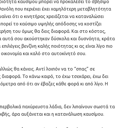
οιότητα καυσίμου μπορεί να προκαλέσει το σβήσιμο
αιθανόλη που περιέχει έχει χαμηλότερη μεταβλητότητα
αίνει ότι ο κινητήρας χρειάζεται να καταναλώσει
Μπορεί το καύσιμο υψηλής απόδοσης να κοστίζει
χρήση του όμως θα δεις διαφορά. Και στο κόστος,
λα αυτά σου ακούστηκαν δύσκολα και δυσνόητα, κράτα
 επιλέγεις βενζίνη καλής ποιότητας κι ας είναι λίγο πιο
 οικονομία και καλό στο αυτοκίνητό σου.
λλιώς θα κάνεις. Αντί λοιπόν να το “σπας” σε
ς διαφορά. Το κάνω καιρό, το έχω τσεκάρει, έχω δει
ιόμετρα από ότι αν έβαζες κάθε φορά κι από λίγο. Η
περβολικά παχύρευστα λάδια, δεν λιπαίνουν σωστά τα
ιβής, άρα αυξάνεται και η κατανάλωση καυσίμου.