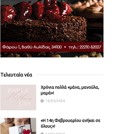
Τελευταία νέα
Χρόνια πολλά «μάνα, μανούλα,
μαμά»!
10/05/2026
«Η 14η Φεβρουαρίου ανήκει σε
όλους»!
14/02/2026