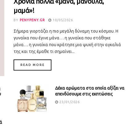
Χρόνια πολλά «μάνα, μανούλα,
μαμά»!
BY
PENYPENY.GR
10/05/2026
Σήμερα γιορτάζει η πιο μεγάλη δύναμη του κόσμου. Η
γυναίκα που έγινε μάνα… η γυναίκα που στάθηκε
μάνα… η γυναίκα που κράτησε μια ψυχή στην αγκαλιά
της και της έμαθε τι σημαίνει...
DETAILS
READ MORE
ή
Δέκα αρώματα στα οποία αξίζει να
υ
επενδύσουμε στις εκπτώσεις
23/01/2026
ά