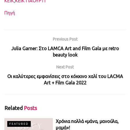
Ετικέτες
ΚΕΙΚ
,
ΚΕΙΚ ΓΙΑΟΥΡΤΙ
Πηγή
Previous Post
Julia Garner: Στο LAMCA Art and Film Gala με retro
beauty look
Next Post
Οι καλύτερες εμφανίσεις στο κόκκινο χαλί του LACMA
Art + Film Gala 2022
Related
Posts
Χρόνια πολλά «μάνα, μανούλα,
FEATURED
μαμά»!