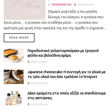
BY
PENYPENY.GR
10/05/2026
Σήμερα γιορτάζει η πιο μεγάλη
δύναμη του κόσμου. Η γυναίκα που
έγινε μάνα… η γυναίκα που στάθηκε μάνα… η γυναίκα που
κράτησε μια ψυχή στην αγκαλιά της και της έμαθε τι σημαίνει...
DETAILS
READ MORE
Παραδοσιακό γαλακτομπούρεκο με τραγανό
φύλλο και βελούδινη κρέμα
29/01/2026
Japanese cheesecake: Η συνταγή για το γλυκό με
τα τρία υλικά που έχει τρελάνει το Ίντερνετ
23/01/2026
Δέκα αρώματα στα οποία αξίζει να επενδύσουμε
στις εκπτώσεις
23/01/2026