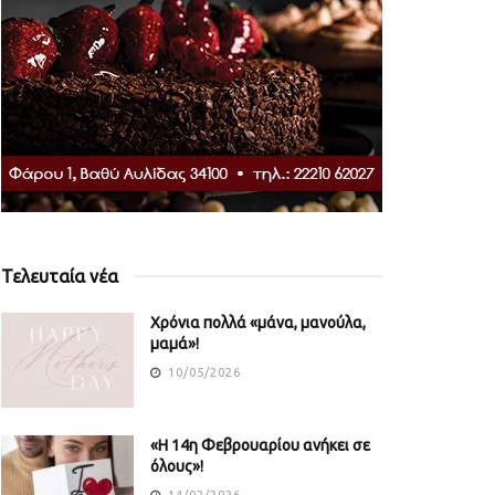
Τελευταία νέα
Χρόνια πολλά «μάνα, μανούλα,
μαμά»!
10/05/2026
«Η 14η Φεβρουαρίου ανήκει σε
όλους»!
14/02/2026