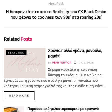
Next Post
Η διαχρονικότητα και το flexibility του CK Black Denim
που φέρνει το coolness των 90s’ στα roaring 20s’
Related
Posts
Χρόνια πολλά «μάνα, μανούλα,
FEATURED
μαμά»!
BY
PENYPENY.GR
10/05/2026
Σήμερα γιορτάζει η πιο μεγάλη
δύναμη του κόσμου. Η γυναίκα που
έγινε μάνα… η γυναίκα που στάθηκε μάνα… η γυναίκα που
κράτησε μια ψυχή στην αγκαλιά της και της έμαθε τι σημαίνει...
DETAILS
READ MORE
Παραδοσιακό γαλακτομπούρεκο με τραγανό