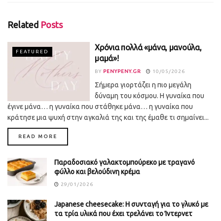
Related
Posts
Χρόνια πολλά «μάνα, μανούλα,
FEATURED
μαμά»!
BY
PENYPENY.GR
10/05/2026
Σήμερα γιορτάζει η πιο μεγάλη
δύναμη του κόσμου. Η γυναίκα που
έγινε μάνα… η γυναίκα που στάθηκε μάνα… η γυναίκα που
κράτησε μια ψυχή στην αγκαλιά της και της έμαθε τι σημαίνει...
DETAILS
READ MORE
Παραδοσιακό γαλακτομπούρεκο με τραγανό
φύλλο και βελούδινη κρέμα
29/01/2026
Japanese cheesecake: Η συνταγή για το γλυκό με
τα τρία υλικά που έχει τρελάνει το Ίντερνετ