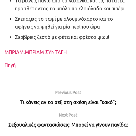
Τα ρίχνεις πάνω από τα λαχανικά και τις πατάτες
προσθέτοντας το υπόλοιπο ελαιόλαδο και πιπέρι
Σκεπάζεις το ταψί με αλουμινόχαρτο και το
αφήνεις να ψηθεί για μία περίπου ώρα
Σερβίρεις ζεστό με φέτα και φρέσκο ψωμί
Ετικέτες
ΜΠΡΙΑΜ
,
ΜΠΡΙΑΜ ΣΥΝΤΑΓΗ
Πηγή
Previous Post
Τι κάνεις αν το σεξ στη σχέση είναι “κακό”;
Next Post
Σεξουαλικές φαντασιώσεις: Μπορεί να γίνουν παγίδα;