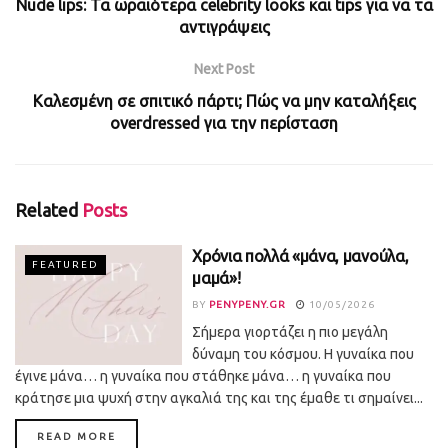
Nude lips: Τα ωραιότερα celebrity looks και tips για να τα
αντιγράψεις
Next Post
Καλεσμένη σε σπιτικό πάρτι; Πώς να μην καταλήξεις
overdressed για την περίσταση
Related
Posts
Χρόνια πολλά «μάνα, μανούλα,
FEATURED
μαμά»!
BY
PENYPENY.GR
10/05/2026
Σήμερα γιορτάζει η πιο μεγάλη
δύναμη του κόσμου. Η γυναίκα που
έγινε μάνα… η γυναίκα που στάθηκε μάνα… η γυναίκα που
κράτησε μια ψυχή στην αγκαλιά της και της έμαθε τι σημαίνει...
DETAILS
READ MORE