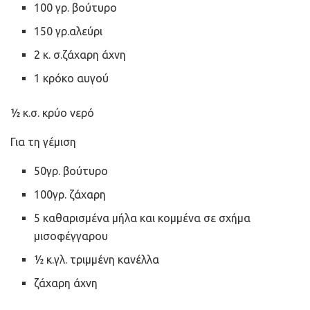
100 γρ. βούτυρο
150 γρ.αλεύρι
2 κ. σ.ζάχαρη άχνη
1 κρόκο αυγού
½ κ.σ. κρύο νερό
Για τη γέμιση
50γρ. βούτυρο
100γρ. ζάχαρη
5 καθαρισμένα μήλα και κομμένα σε σχήμα
μισοφέγγαρου
½ κ.γλ. τριμμένη κανέλλα
ζάχαρη άχνη