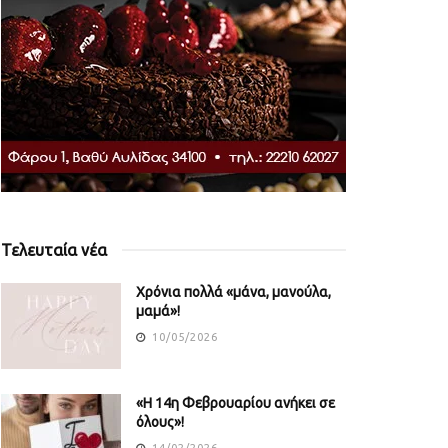
Τελευταία νέα
Χρόνια πολλά «μάνα, μανούλα,
μαμά»!
10/05/2026
«Η 14η Φεβρουαρίου ανήκει σε
όλους»!
14/02/2026