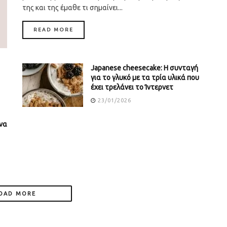
της και της έμαθε τι σημαίνει...
DETAILS
READ MORE
Japanese cheesecake: Η συνταγή
για το γλυκό με τα τρία υλικά που
έχει τρελάνει το Ίντερνετ
23/01/2026
να
OAD MORE