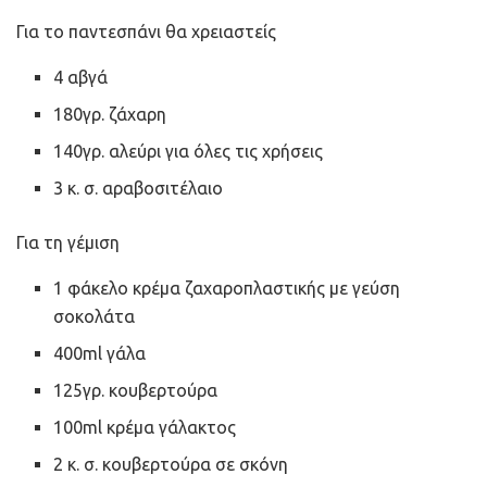
Για το παντεσπάνι θα χρειαστείς
4 αβγά
180γρ. ζάχαρη
140γρ. αλεύρι για όλες τις χρήσεις
3 κ. σ. αραβοσιτέλαιο
Για τη γέμιση
1 φάκελο κρέμα ζαχαροπλαστικής με γεύση
σοκολάτα
400ml γάλα
125γρ. κουβερτούρα
100ml κρέμα γάλακτος
2 κ. σ. κουβερτούρα σε σκόνη