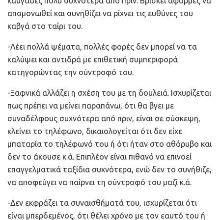
καυγάδες πολύ συχνότερα από πριν. Βρίσκει αφορμές να
απομονωθεί και συνηθίζει να ρίχνει τις ευθύνες του
καβγά στο ταίρι του.
-Λέει πολλά ψέματα, πολλές φορές δεν μπορεί να τα
καλύψει και αντιδρά με επιθετική συμπεριφορά
κατηγορώντας την σύντροφό του.
-Ξαφνικά αλλάζει η σχέση του με τη δουλειά. Ισχυρίζεται
πως πρέπει να μείνει παραπάνω, ότι θα βγει με
συναδέλφους συχνότερα από πριν, είναι σε σύσκεψη,
κλείνει το τηλέφωνο, δικαιολογείται ότι δεν είχε
μπαταρία το τηλέφωνό του ή ότι ήταν στο αθόρυβο και
δεν το άκουσε κ.ά. Επιπλέον είναι πιθανό να επινοεί
επαγγελματικά ταξίδια συχνότερα, ενώ δεν το συνήθιζε,
να αποφεύγει να παίρνει τη σύντροφό του μαζί κ.ά.
-Δεν εκφράζει τα συναισθήματά του, ισχυρίζεται ότι
είναι μπερδεμένος, ότι θέλει χρόνο με τον εαυτό του ή