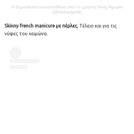
Η δημοσίευση κοινοποιήθηκε από το χρήστη Hang Nguyen
(@thehangedit)
Skinny french manicure με πέρλες.
Τέλειο και για τις
νύφες του χειμώνα.