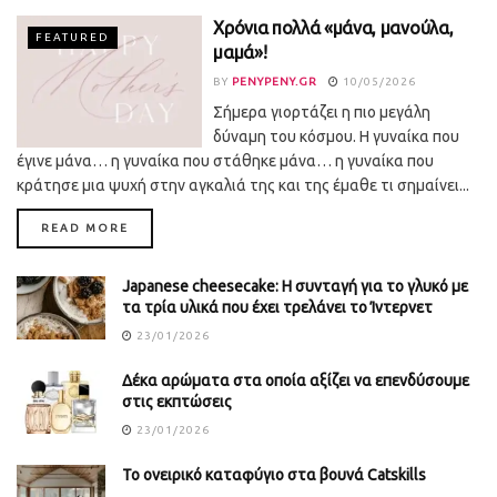
Χρόνια πολλά «μάνα, μανούλα,
FEATURED
μαμά»!
BY
PENYPENY.GR
10/05/2026
Σήμερα γιορτάζει η πιο μεγάλη
δύναμη του κόσμου. Η γυναίκα που
έγινε μάνα… η γυναίκα που στάθηκε μάνα… η γυναίκα που
κράτησε μια ψυχή στην αγκαλιά της και της έμαθε τι σημαίνει...
DETAILS
READ MORE
Japanese cheesecake: Η συνταγή για το γλυκό με
τα τρία υλικά που έχει τρελάνει το Ίντερνετ
23/01/2026
Δέκα αρώματα στα οποία αξίζει να επενδύσουμε
στις εκπτώσεις
23/01/2026
Το ονειρικό καταφύγιο στα βουνά Catskills