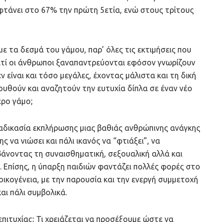
τάνει στο 67% την πρώτη 5ετία, ενώ στους τρίτους
ε τα δεσμά του γάμου, παρ’ όλες τις εκτιμήσεις που
Γιατί οι άνθρωποι ξαναπαντρεύονται εφόσον γνωρίζουν
 είναι και τόσο μεγάλες, έχοντας μάλιστα και τη δική
λουθούν και αναζητούν την ευτυχία δίπλα σε έναν νέο
ερο γάμο;
ιαδικασία εκπλήρωσης μιας βαθιάς ανθρώπινης ανάγκης
ς να νιώσει και πάλι ικανός να “φτιάξει”, να
βάνοντας τη συναισθηματική, σεξουαλική αλλά και
. Επίσης, η ύπαρξη παιδιών φαντάζει πολλές φορές στο
ικογένεια, με την παρουσία και την ενεργή συμμετοχή
ι πάλι συμβολικά.
 επιτυχίας; Τι χρειάζεται να προσέξουμε ώστε να