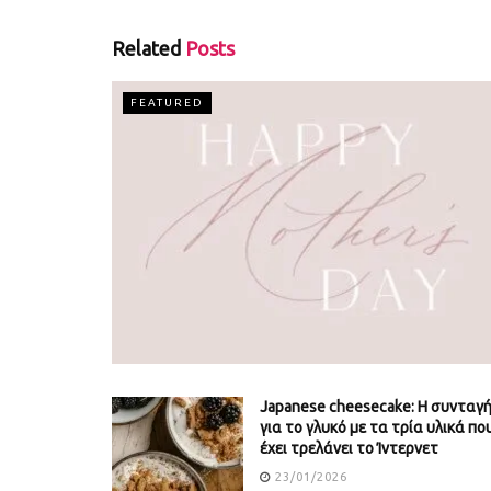
Related
Posts
FEATURED
Japanese cheesecake: Η συνταγ
για το γλυκό με τα τρία υλικά πο
έχει τρελάνει το Ίντερνετ
23/01/2026