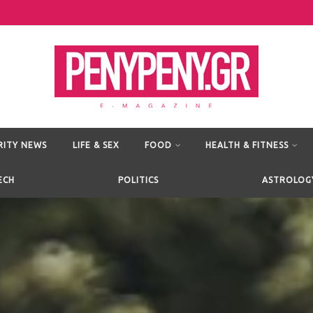
RITY NEWS
LIFE & SEX
FOOD
HEALTH & FITNESS
ECH
POLITICS
ASTROLOG