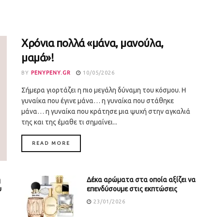
Χρόνια πολλά «μάνα, μανούλα,
μαμά»!
BY
PENYPENY.GR
10/05/2026
Σήμερα γιορτάζει η πιο μεγάλη δύναμη του κόσμου. Η
γυναίκα που έγινε μάνα… η γυναίκα που στάθηκε
μάνα… η γυναίκα που κράτησε μια ψυχή στην αγκαλιά
της και της έμαθε τι σημαίνει...
DETAILS
READ MORE
ή
Δέκα αρώματα στα οποία αξίζει να
υ
επενδύσουμε στις εκπτώσεις
23/01/2026