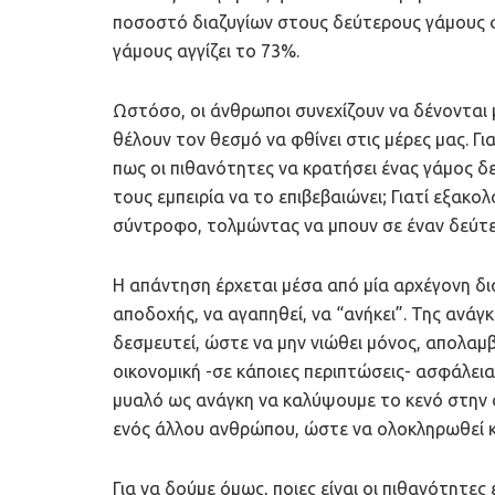
ποσοστό διαζυγίων στους δεύτερους γάμους φ
γάμους αγγίζει το 73%.
Ωστόσο, οι άνθρωποι συνεχίζουν να δένονται μ
θέλουν τον θεσμό να φθίνει στις μέρες μας. 
πως οι πιθανότητες να κρατήσει ένας γάμος δεν
τους εμπειρία να το επιβεβαιώνει; Γιατί εξακο
σύντροφο, τολμώντας να μπουν σε έναν δεύτ
Η απάντηση έρχεται μέσα από μία αρχέγονη δ
αποδοχής, να αγαπηθεί, να “ανήκει”. Της ανάγκη
δεσμευτεί, ώστε να μην νιώθει μόνος, απολαμ
οικονομική -σε κάποιες περιπτώσεις- ασφάλεια
μυαλό ως ανάγκη να καλύψουμε το κενό στην ο
ενός άλλου ανθρώπου, ώστε να ολοκληρωθεί κα
Για να δούμε όμως, ποιες είναι οι πιθανότητες