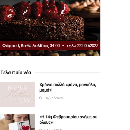
Τελευταία νέα
Χρόνια πολλά «μάνα, μανούλα,
μαμά»!
10/05/2026
«Η 14η Φεβρουαρίου ανήκει σε
όλους»!
14/02/2026