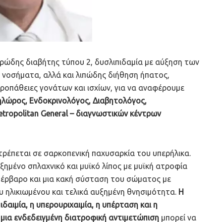
ρώδης διαβήτης τύπου 2, δυσλιπιδαμία με αύξηση των
ά νοσήματα, αλλά και λιπώδης διήθηση ήπατος,
ροπάθειες γονάτων και ισχίων, για να αναφέρουμε
λώρος, Ενδοκρινολόγος, Διαβητολόγος,
tropolitan General – διαγνωστικών κέντρων
ρέπεται σε σαρκοπενική παχυσαρκία του υπερήλικα.
ημένο σπλαχνικό και μυϊκό λίπος με μυϊκή ατροφία
πέρβαρο και μια κακή σύσταση του σώματος με
υ ηλικιωμένου και τελικά αυξημένη θνησιμότητα.
Η
δαιμία, η υπερουριχαιμία, η υπέρταση και η
 μια ενδεδειγμένη διατροφική αντιμετώπιση
μπορεί να