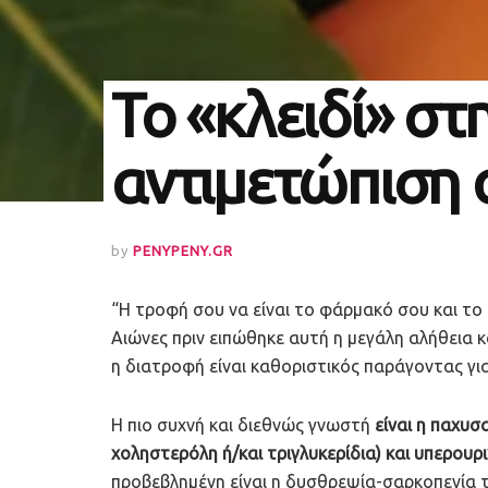
Το «κλειδί» στ
αντιμετώπιση
by
PENYPENY.GR
“Η τροφή σου να είναι το φάρμακό σου και το
Αιώνες πριν ειπώθηκε αυτή η μεγάλη αλήθεια κα
η διατροφή είναι καθοριστικός παράγοντας γι
Η πιο συχνή και διεθνώς γνωστή
είναι η παχυσ
χοληστερόλη ή/και τριγλυκερίδια) και υπερουρ
προβεβλημένη είναι η δυσθρεψία-σαρκοπενία 