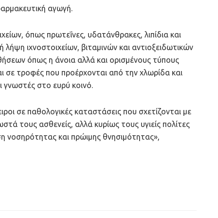
 φαρμακευτική αγωγή.
χείων, όπως πρωτεΐνες, υδατάνθρακες, λιπίδια και
ική λήψη ιχνοστοιχείων, βιταμινών και αντιοξειδωτικών
θήσεων όπως η άνοια αλλά και ορισμένους τύπους
αι σε τροφές που προέρχονται από την χλωρίδα και
ι γνωστές στο ευρύ κοινό.
πειροι σε παθολογικές καταστάσεις που σχετίζονται με
τά τους ασθενείς, αλλά κυρίως τους υγιείς πολίτες
η νοσηρότητας και πρώιμης θνησιμότητας»,