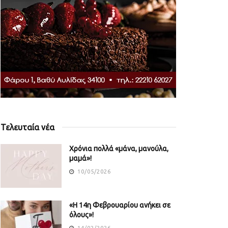
Τελευταία νέα
Χρόνια πολλά «μάνα, μανούλα,
μαμά»!
10/05/2026
«Η 14η Φεβρουαρίου ανήκει σε
όλους»!
14/02/2026