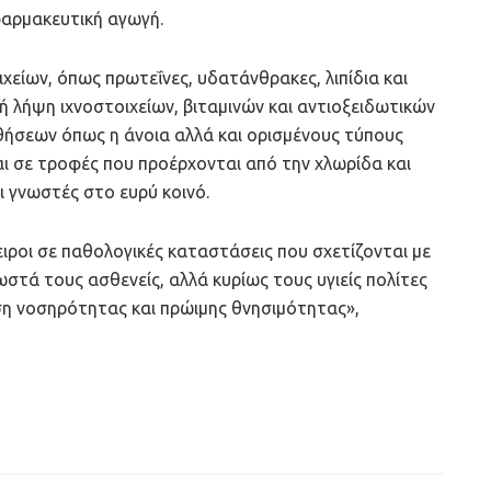
 φαρμακευτική αγωγή.
χείων, όπως πρωτεΐνες, υδατάνθρακες, λιπίδια και
ική λήψη ιχνοστοιχείων, βιταμινών και αντιοξειδωτικών
θήσεων όπως η άνοια αλλά και ορισμένους τύπους
αι σε τροφές που προέρχονται από την χλωρίδα και
ι γνωστές στο ευρύ κοινό.
πειροι σε παθολογικές καταστάσεις που σχετίζονται με
τά τους ασθενείς, αλλά κυρίως τους υγιείς πολίτες
η νοσηρότητας και πρώιμης θνησιμότητας»,