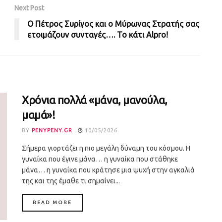
Next Post
Ο Πέτρος Συρίγος και ο Μύρωνας Στρατής σας
ετοιμάζουν συνταγές…. Το κάτι Alpro!
Χρόνια πολλά «μάνα, μανούλα,
μαμά»!
BY
PENYPENY.GR
10/05/2026
Σήμερα γιορτάζει η πιο μεγάλη δύναμη του κόσμου. Η
γυναίκα που έγινε μάνα… η γυναίκα που στάθηκε
μάνα… η γυναίκα που κράτησε μια ψυχή στην αγκαλιά
της και της έμαθε τι σημαίνει...
DETAILS
READ MORE