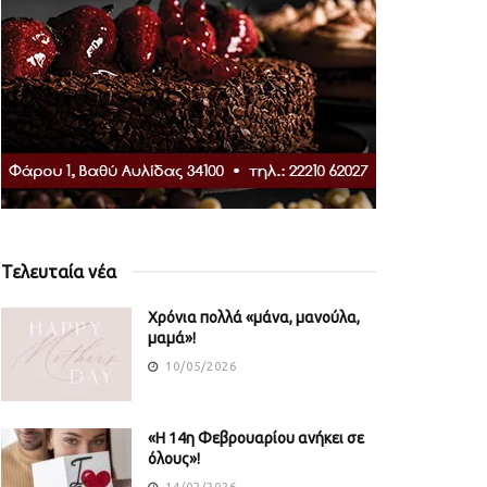
Τελευταία νέα
Χρόνια πολλά «μάνα, μανούλα,
μαμά»!
10/05/2026
«Η 14η Φεβρουαρίου ανήκει σε
όλους»!
14/02/2026