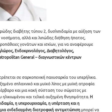
ρώδης διαβήτης τύπου 2, δυσλιπιδαμία με αύξηση των
ά νοσήματα, αλλά και λιπώδης διήθηση ήπατος,
ροπάθειες γονάτων και ισχίων, για να αναφέρουμε
λώρος, Ενδοκρινολόγος, Διαβητολόγος,
tropolitan General – διαγνωστικών κέντρων
ρέπεται σε σαρκοπενική παχυσαρκία του υπερήλικα.
ημένο σπλαχνικό και μυϊκό λίπος με μυϊκή ατροφία
πέρβαρο και μια κακή σύσταση του σώματος με
υ ηλικιωμένου και τελικά αυξημένη θνησιμότητα.
Η
δαιμία, η υπερουριχαιμία, η υπέρταση και η
 μια ενδεδειγμένη διατροφική αντιμετώπιση
μπορεί να