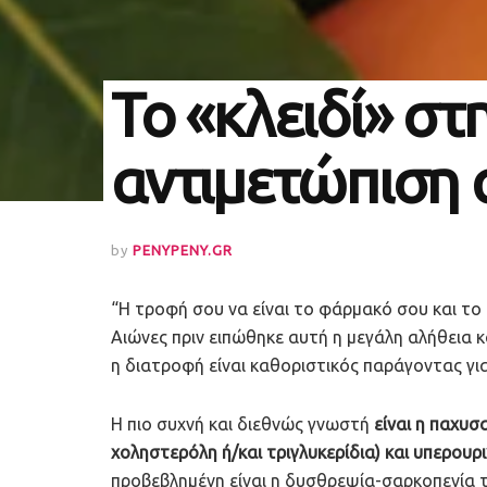
Το «κλειδί» στ
αντιμετώπιση
by
PENYPENY.GR
“Η τροφή σου να είναι το φάρμακό σου και το
Αιώνες πριν ειπώθηκε αυτή η μεγάλη αλήθεια κα
η διατροφή είναι καθοριστικός παράγοντας γι
Η πιο συχνή και διεθνώς γνωστή
είναι η παχυσ
χοληστερόλη ή/και τριγλυκερίδια) και υπερουρ
προβεβλημένη είναι η δυσθρεψία-σαρκοπενία 