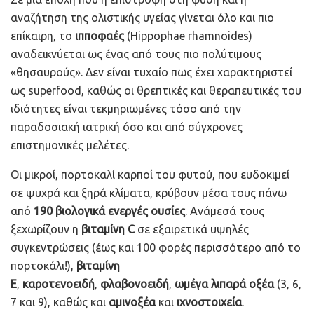
αναζήτηση της ολιστικής υγείας γίνεται όλο και πιο
επίκαιρη, το
ιπποφαές
(Hippophae rhamnoides)
αναδεικνύεται ως ένας από τους πιο πολύτιμους
«θησαυρούς». Δεν είναι τυχαίο πως έχει χαρακτηριστεί
ως superfood, καθώς οι θρεπτικές και θεραπευτικές του
ιδιότητες είναι τεκμηριωμένες τόσο από την
παραδοσιακή ιατρική όσο και από σύγχρονες
επιστημονικές μελέτες.
Οι μικροί, πορτοκαλί καρποί του φυτού, που ευδοκιμεί
σε ψυχρά και ξηρά κλίματα, κρύβουν μέσα τους πάνω
από
190 βιολογικά ενεργές ουσίες
. Ανάμεσά τους
ξεχωρίζουν η
βιταμίνη C
σε εξαιρετικά υψηλές
συγκεντρώσεις (έως και 100 φορές περισσότερο από το
πορτοκάλι!),
βιταμίνη
Ε
,
καροτενοειδή
,
φλαβονοειδή
,
ωμέγα λιπαρά οξέα
(3, 6,
7 και 9), καθώς και
αμινοξέα
και
ιχνοστοιχεία
.