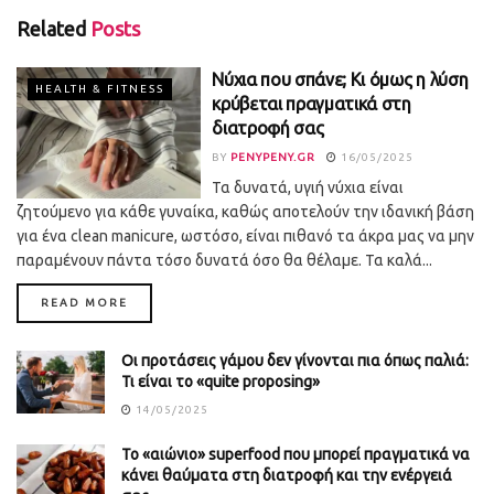
Related
Posts
Νύχια που σπάνε; Κι όμως η λύση
HEALTH & FITNESS
κρύβεται πραγματικά στη
διατροφή σας
BY
PENYPENY.GR
16/05/2025
Τα δυνατά, υγιή νύχια είναι
ζητούμενο για κάθε γυναίκα, καθώς αποτελούν την ιδανική βάση
για ένα clean manicure, ωστόσο, είναι πιθανό τα άκρα μας να μην
παραμένουν πάντα τόσο δυνατά όσο θα θέλαμε. Τα καλά...
DETAILS
READ MORE
Οι προτάσεις γάμου δεν γίνονται πια όπως παλιά:
Τι είναι το «quite proposing»
14/05/2025
Το «αιώνιο» superfood που μπορεί πραγματικά να
κάνει θαύματα στη διατροφή και την ενέργειά