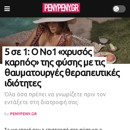
5 σε 1: Ο Νο1 «χρυσός
καρπός» της φύσης με τις
θαυματουργές θεραπευτικές
ιδιότητες
Όλα όσα πρέπει να γνωρίζετε πριν τον
εντάξετε στη διατροφή σας
by
PENYPENY.GR
Σε μια εποχή που η επιστροφή στη φύση και η