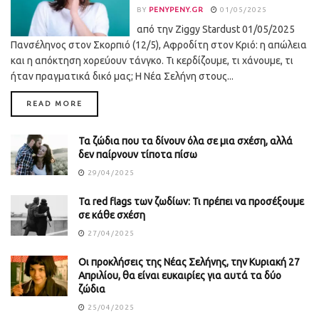
BY
PENYPENY.GR
01/05/2025
από την Ziggy Stardust 01/05/2025
Πανσέληνος στον Σκορπιό (12/5), Αφροδίτη στον Κριό: η απώλεια
και η απόκτηση χορεύουν τάνγκο. Τι κερδίζουμε, τι χάνουμε, τι
ήταν πραγματικά δικό μας; Η Νέα Σελήνη στους...
DETAILS
READ MORE
Τα ζώδια που τα δίνουν όλα σε μια σχέση, αλλά
δεν παίρνουν τίποτα πίσω
29/04/2025
Τα red flags των ζωδίων: Τι πρέπει να προσέξουμε
σε κάθε σχέση
27/04/2025
Οι προκλήσεις της Νέας Σελήνης, την Κυριακή 27
Απριλίου, θα είναι ευκαιρίες για αυτά τα δύο
ζώδια
25/04/2025