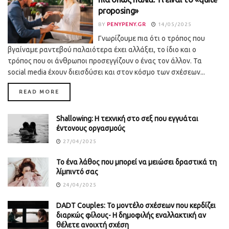
proposing»
BY
PENYPENY.GR
14/05/2025
Γνωρίζουμε πια ότι ο τρόπος που
βγαίναμε ραντεβού παλαιότερα έχει αλλάξει, το ίδιο και ο
τρόπος που οι άνθρωποι προσεγγίζουν ο ένας τον άλλον. Τα
social media έχουν διεισδύσει και στον κόσμο των σχέσεων...
DETAILS
READ MORE
Shallowing: Η τεχνική στο σεξ που εγγυάται
έντονους οργασμούς
27/04/2025
Το ένα λάθος που μπορεί να μειώσει δραστικά τη
λίμπιντό σας
24/04/2025
DADT Couples: Το μοντέλο σχέσεων που κερδίζει
διαρκώς φίλους- Η δημοφιλής εναλλακτική αν
θέλετε ανοιχτή σχέση