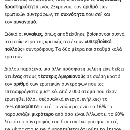
δραστηριότητα
ενός 25χρονου, τον
αριθμό
των
ερωτικών συντρόφων, τη
συχνότητα
του σεξ και
τον
αυνανισμό
.
Ειδικά οι
γυναίκες
, όπως αποδείχθηκε, βρίσκονται συχνά
στο επίκεντρο της κριτικής ότι έχουν «
υπερβολικά
πολλούς
» συντρόφους. Τα δύο μέτρα και σταθμά καλά
κρατούν.
Διόλου παράξενα, μια άλλη πρόσφατη μελέτη είχε δείξει
ότι
ένας
στους
τέσσερις
Αμερικανούς
σε σχέση κρατά
τον
αριθμό
των ερωτικών συντρόφων που ως
επτασφράγιστο μυστικό. Από 2.000 άτομα που είχαν
ερωτηθεί (όλοι, σεξουαλικά ενεργοί ενήλικες) το
26%
αποκρύπτει
αυτό το νούμερο, ενώ το
16%
το
παρουσιάζει
μικρότερο
από όσο είναι. Άλλωστε, το 60%
λέει ότι ο σύντροφός του δεν τον έχει ρωτήσει ποτέ,
ενώ ένας στους εννιά υποπτεύεται ότι ούτε το έτερον