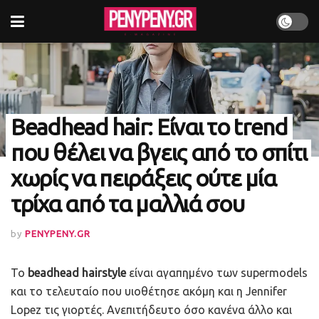
Beadhead hair: Είναι το trend
που θέλει να βγεις από το σπίτι
χωρίς να πειράξεις ούτε μία
τρίχα από τα μαλλιά σου
by
PENYPENY.GR
Το
beadhead hairstyle
είναι αγαπημένο των supermodels
και το τελευταίο που υιοθέτησε ακόμη και η Jennifer
Lopez τις γιορτές. Ανεπιτήδευτο όσο κανένα άλλο και