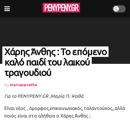
Χάρης Άνθης : Το επόμενο
καλό παιδί του λαικού
τραγουδιού
by
mariappsatha
Για το PENYPENY.GR ,Μαρία Π. Ψαθά
Είναι νέος , όμορφος,επικοινωνιακός,ταλαντούχος,,αλλά
ποιός είναι στα αλήθεια ο Χάρης Άνθης ;