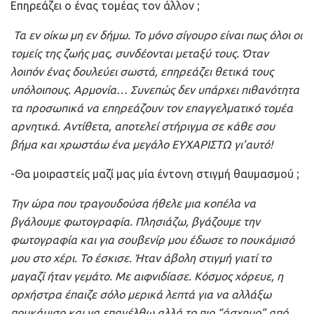
Επηρεάζει ο ένας τομέας τον άλλον ;
Τα εν οίκω μη εν δήμω. Το μόνο σίγουρο είναι πως όλοι οι
τομείς της ζωής μας, συνδέονται μεταξύ τους. Όταν
λοιπόν ένας δουλεύει σωστά, επηρεάζει θετικά τους
υπόλοιπους. Αρμονία… Συνεπώς δεν υπάρχει πιθανότητα
τα προσωπικά να επηρεάζουν τον επαγγελματικό τομέα
αρνητικά. Αντίθετα, αποτελεί στήριγμα σε κάθε σου
βήμα και χρωστάω ένα μεγάλο ΕΥΧΑΡΙΣΤΩ γι’αυτό!
-Θα μοιραστείς μαζί μας μία έντονη στιγμή θαυμασμού ;
Την ώρα που τραγουδούσα ήθελε μια κοπέλα να
βγάλουμε φωτογραφία. Πλησιάζω, βγάζουμε την
φωτογραφία και για σουβενίρ μου έδωσε το πουκάμισό
μου στο χέρι. Το έσκισε. Ήταν άβολη στιγμή γιατί το
μαγαζί ήταν γεμάτο. Με αιφνιδίασε. Κόσμος χόρευε, η
ορχήστρα έπαιζε σόλο μερικά λεπτά για να αλλάξω
πουκάμισο και να επανέλθω αλλά το πιο “άσχημο” από