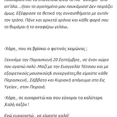
απ’όλα…ήταν το αγαπημένο μου πουκάμισο! Δεν πειράζει
όμως. Εξέφρασε τα θετικά της συναισθήματα με αυτόν
τον τρόπο. Πάνε και αρκετά χρόνια και κάθε φορά που
το θυμάμαι ή το αναφέρω γελάω..
-Χάρη , που σε βρίσκει ο φετινός χειμώνας ;
Ξεκινάμε την Παρασκευή 20 Σεπτέμβρη , σε έναν χώρο
που αγαπώ πολύ .Μαζί με την Ευαγγελία Τάτσιου και με
εξαιρετικούς μουσικούς& συνεργάτες,θα είμαστε κάθε
Παρασκευή , Σάββατο και Κυριακή απόγευμα στο Εις
Υγείαν , στον Πειραιά.
-Χάρη , σε ευχαριστώ και σου εύχομαι τα καλύτερα
,Καλή σεζόν !
Εγώ ευχαριστώ , να είμαστε καλά!