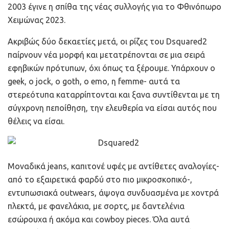
2003 έγινε η σπίθα της νέας συλλογής για το Φθινόπωρο
Χειμώνας 2023.
Ακριβώς δύο δεκαετίες μετά, οι ρίζες του Dsquared2
παίρνουν νέα μορφή και μετατρέπονται σε μια σειρά
εφηβικών πρότυπων, όχι όπως τα ξέρουμε. Υπάρχουν ο
geek, ο jock, ο goth, ο emo, η femme- αυτά τα
στερεότυπα καταρρίπτονται και ξανα συντίθενται με τη
σύγχρονη πεποίθηση, την ελευθερία να είσαι αυτός που
θέλεις να είσαι.
Μοναδικά jeans
, καπιτονέ υφές με αντίθετες αναλογίες-
από το εξαιρετικά φαρδύ στο πιο μικροσκοπικό-,
εντυπωσιακά
outwears,
άψογα συνδυασμένα
με χοντρά
πλεκτά, με φανελάκια, με σορτς, με
δαντελένια
εσώρουχα ή ακόμα και
cowboy pieces.
Όλα αυτά