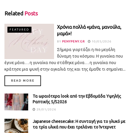
Related
Posts
Χρόνια πολλά «μάνα, μανούλα,
FEATURED
μαμά»!
BY
PENYPENY.GR
10/05/2026
Σήμερα γιορτάζει η πιο μεγάλη
δύναμη του κόσμου. Η γυναίκα που
έγινε μάνα… η γυναίκα που στάθηκε μάνα… η γυναίκα που
κράτησε μια ψυχή στην αγκαλιά της και της έμαθε τι σημαίνει...
DETAILS
READ MORE
Τα ωραιότερα look από την Εβδομάδα Υψηλής
Ραπτικής S/S2026
29/01/2026
Japanese cheesecake: Η συνταγή για το γλυκό με
τα τρία υλικά που έχει τρελάνει το Ίντερνετ