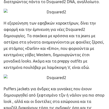
διατηρώντας πάντα το
Dsquared2 DNA, αναλλοίωτο.
Η εξερεύνηση των εφηβικών χαρακτήρων, δίνει την
αφορμή και την έμπνευση για νέες Dsquared2
δημιουργίες. Τα σακάκια με κρόσσια και τα
jeans
με
αστέρια στα γόνατα αναμειγνύονται με φανέλες ζέρσεϊ,
με
στάμπες «Darlin» και «Emo», που φοριούνται με
κεντημένες γόβες Western,
δημιουργώντας έτσι
μοναδικά
looks. Ακόμα και τα p
reppy
outfits
με
κεντημένα
πουλόβερ με λαιμόκοψη V, είναι εδώ.
Puffers
jackets
για άνδρες και γυναίκες
που έχουν
δημιουργηθεί από
ξεφτισμένο τζιν ή νάιλον για πιο
σπορ
look
, αλλά και οι δαντέλες στα εσώρουχα και τα
καμιζόλ διακρίνουν τόσο τις ανδρικές όσο και τις