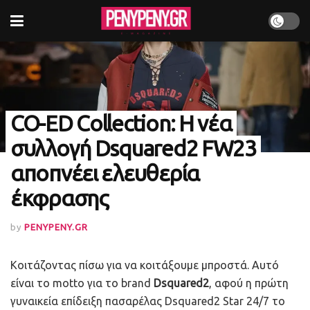
CO-ED Collection: Η νέα
συλλογή Dsquared2 FW23
αποπνέει ελευθερία
έκφρασης
by
PENYPENY.GR
Κοιτάζοντας
πίσω για να κοιτάξουμε μπροστά. Αυτό
είναι το
motto για το brand
Dsquared2
, αφού
η πρώτη
γυναικεία επίδειξη πασαρέλας Dsquared2 Star 24/7 το