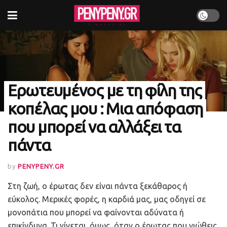
Ερωτευμένος με τη φίλη της
κοπέλας μου : Μια απόφαση
που μπορεί να αλλάξει τα
πάντα
by
PENYPENY.GR
Στη ζωή, ο έρωτας δεν είναι πάντα ξεκάθαρος ή
εύκολος. Μερικές φορές, η καρδιά μας, μας οδηγεί σε
μονοπάτια που μπορεί να φαίνονται αδύνατα ή
επικίνδυνα. Τι γίνεται, όμως, όταν ο έρωτας που νιώθεις