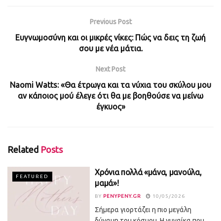
Previous Post
Ευγνωμοσύνη και οι μικρές νίκες: Πώς να δεις τη ζωή
σου με νέα μάτια.
Next Post
Naomi Watts: «Θα έτρωγα και τα νύχια του σκύλου μου
αν κάποιος μού έλεγε ότι θα με βοηθούσε να μείνω
έγκυος»
Related
Posts
Χρόνια πολλά «μάνα, μανούλα,
FEATURED
μαμά»!
BY
PENYPENY.GR
10/05/2026
Σήμερα γιορτάζει η πιο μεγάλη
δύναμη του κόσμου. Η γυναίκα που