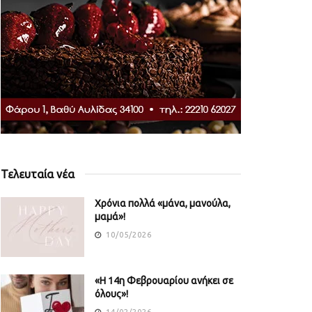
Τελευταία νέα
Χρόνια πολλά «μάνα, μανούλα,
μαμά»!
10/05/2026
«Η 14η Φεβρουαρίου ανήκει σε
όλους»!
14/02/2026