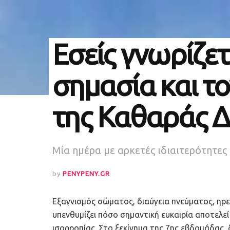
Εσείς γνωρίζετ
σημασία και τ
της Καθαράς Δ
Mία ημέρα με αρκετές ιδιαιτερότητες
by
PENYPENY.GR
Εξαγνισμός σώματος, διαύγεια πνεύματος, ηρε
υπενθυμίζει πόσο σημαντική ευκαιρία αποτελεί
ισορροπίας. Στο ξεκίνημα της 7ης εβδομάδας,