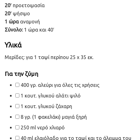
20′
προετοιμασία
20′
ψήσιμο
1 ώρα
αναμονή
Σύνολο:
1 ώρα και 40′
Υλικά
Μερίδες:
για 1 ταψί περίπου 25 χ 35 εκ.
Για την ζύμη
400 γρ. αλεύρι για όλες τις χρήσεις
1 κουτ. γλυκού αλάτι ψιλό
1 κουτ. γλυκού ζάχαρη
8 γρ. (1 φακελάκι) μαγιά ξηρή
250 ml νερό χλιαρό
40 ml ελαιόλαδο για το ταψί και το άλειμμα του