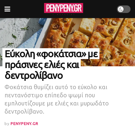
Εύκολη «φοκάτσια» με
πράσινες ελιές και
δεντρολίβανο
Φοκάτσια θυμίζει αυτό το εύκολο και
πεντανόστιμο επίπεδο ψωμί που
εμπλουτίζουμε με ελιές και μυρωδάτο
δεντρολίβανο.
by
PENYPENY.GR