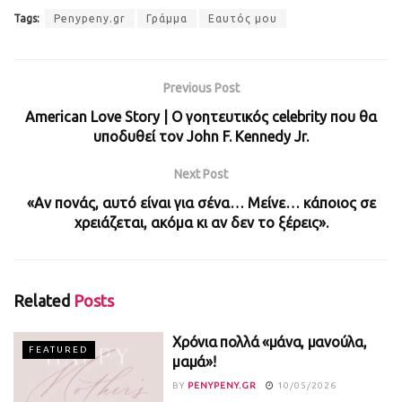
Tags:
Penypeny.gr
Γράμμα
Εαυτός μου
Previous Post
American Love Story | O γοητευτικός celebrity που θα
υποδυθεί τον John F. Kennedy Jr.
Next Post
«Αν πονάς, αυτό είναι για σένα… Μείνε… κάποιος σε
χρειάζεται, ακόμα κι αν δεν το ξέρεις».
Related
Posts
Χρόνια πολλά «μάνα, μανούλα,
FEATURED
μαμά»!
BY
PENYPENY.GR
10/05/2026