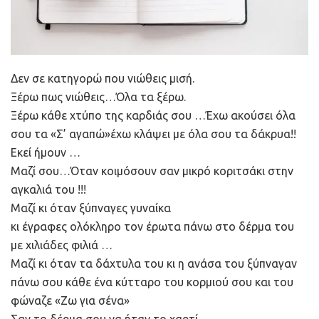
Δεν σε κατηγορώ που νιώθεις μισή.
Ξέρω πως νιώθεις…Όλα τα ξέρω.
Ξέρω κάθε χτύπο της καρδιάς σου …Έχω ακούσει όλα
σου τα «Σ’ αγαπώ»έχω κλάψει με όλα σου τα δάκρυα!!
Εκεί ήμουν …
Μαζί σου…Όταν κοιμόσουν σαν μικρό κοριτσάκι στην
αγκαλιά του !!!
Μαζί κι όταν ξύπναγες γυναίκα
κι έγραφες ολόκληρο τον έρωτα πάνω στο δέρμα του
με χιλιάδες φιλιά …
Μαζί κι όταν τα δάχτυλα του κι η ανάσα του ξύπναγαν
πάνω σου κάθε ένα κύτταρο του κορμιού σου και του
φώναζε «Ζω για σένα»