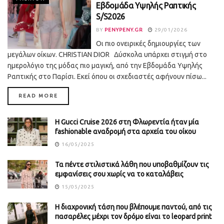
Εβδομάδα Υψηλής Ραπτικής
S/S2026
BY
PENYPENY.GR
29/01/2026
Οι πιο ονειρικές δημιουργίες των
μεγάλων οίκων. CHRISTIAN DIOR Δύσκολα υπάρχει στιγμή στο
ημερολόγιο της μόδας πιο μαγική, από την Εβδομάδα Υψηλής
Ραπτικής στο Παρίσι. Εκεί όπου οι σχεδιαστές αφήνουν πίσω...
DETAILS
READ MORE
Η Gucci Cruise 2026 στη Φλωρεντία ήταν μία
fashionable αναδρομή στα αρχεία του οίκου
16/05/2025
Τα πέντε στιλιστικά λάθη που υποβαθμίζουν τις
εμφανίσεις σου χωρίς να το καταλάβεις
15/05/2025
Η διαχρονική τάση που βλέπουμε παντού, από τις
πασαρέλες μέχρι τον δρόμο είναι το leopard print