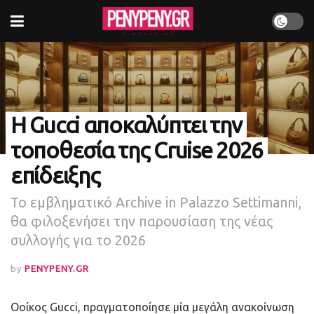
Η Gucci αποκαλύπτει την
τοποθεσία της Cruise 2026
επίδειξης
Το εμβληματικό Archive in Palazzo Settimanni,
θα φιλοξενήσει την παρουσίαση της νέας
συλλογής για το 2026
by
PENYPENY.GR
Ο
οίκος Gucci, πραγματοποίησε μία μεγάλη ανακοίνωση