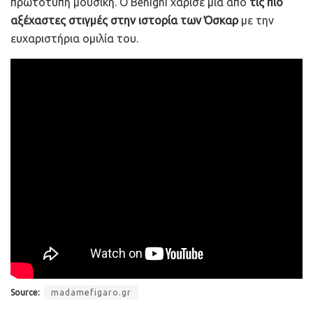
πρωτότυπη μουσική. Ο Benigni χάρισε μια από
τις πιο
αξέχαστες στιγμές στην ιστορία των Όσκαρ
με την
ευχαριστήρια ομιλία του.
Source:
madamefigaro.gr