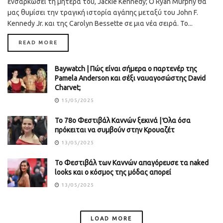
ενσαρκώσει τη μητέρα του, Jackie Kennedy; Ο Ryan Murphy θα
μας θυμίσει την τραγική ιστορία αγάπης μεταξύ του John F.
Kennedy Jr. και της Carolyn Bessette σε μια νέα σειρά. Το...
DETAILS
READ MORE
Baywatch | Πώς είναι σήμερα ο παρτενέρ της
Pamela Anderson και σέξι ναυαγοσώστης David
Charvet;
15/05/2025
Το 78ο Φεστιβάλ Καννών ξεκινά | Όλα όσα
πρόκειται να συμβούν στην Κρουαζέτ
13/05/2025
Το Φεστιβάλ των Καννών απαγόρευσε τα naked
looks και ο κόσμος της μόδας απορεί
13/05/2025
LOAD MORE