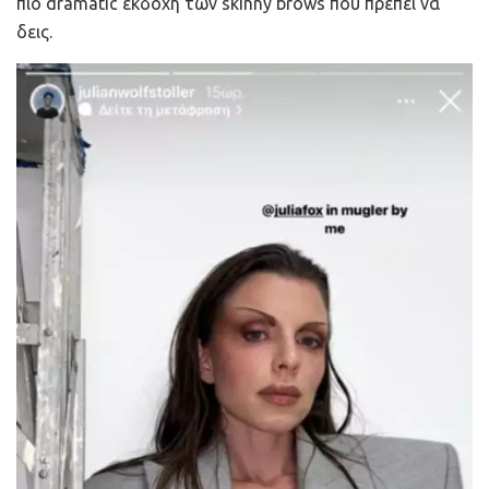
πιο dramatic εκδοχή των skinny brows που πρέπει να
δεις.