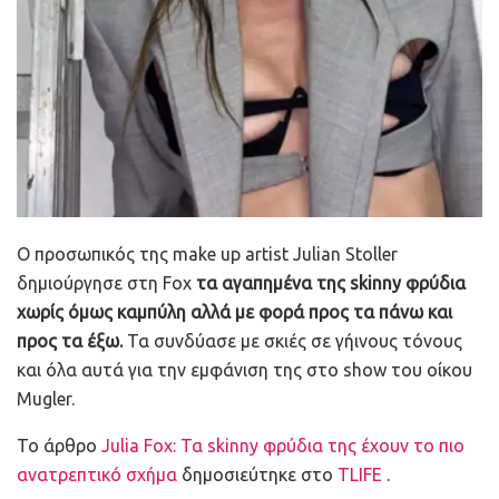
Ο προσωπικός της make up artist Julian Stoller
δημιούργησε στη Fox
τα αγαπημένα της skinny φρύδια
χωρίς όμως καμπύλη αλλά με φορά προς τα πάνω και
προς τα έξω.
Τα συνδύασε με σκιές σε γήινους τόνους
και όλα αυτά για την εμφάνιση της στο show του οίκου
Mugler.
To άρθρο
Julia Fox: Τα skinny φρύδια της έχουν το πιο
ανατρεπτικό σχήμα
δημοσιεύτηκε στο
TLIFE
.