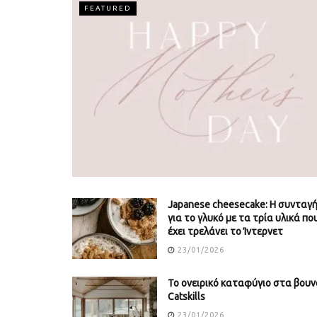
FEATURED
Japanese cheesecake: Η συνταγ
για το γλυκό με τα τρία υλικά πο
έχει τρελάνει το Ίντερνετ
23/01/2026
Το ονειρικό καταφύγιο στα βουν
Catskills
23/01/2026