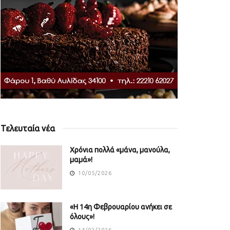
Τελευταία νέα
Χρόνια πολλά «μάνα, μανούλα,
μαμά»!
10/05/2026
«Η 14η Φεβρουαρίου ανήκει σε
όλους»!
14/02/2026