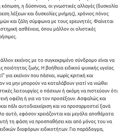
κή κόπωση, η δύσπνοια, οι γνωστικές αλλαγές (δυσκολία
εση λέξεων και δυσκολίες μνήμης), χρόνιος πόνος
μών και ζάλη σύμφωνα με τους ερευνητές. Φαίνεται
υστημική ασθένεια, όπου μάλλον οι ολιστικές
ρήσιμες.
άλλον εκείνος με το συγκεκριμένο σύνδρομο είναι να
ης ποιότητας ζωής. Η βοήθεια ειδικού ψυχικής υγείας
” για εκείνον που πάσχει, χωρίς κριτική και
ον να μην μπορούν να καταλάβουν γιατί να νιώθει
τικές λειτουργίες ο πάσχων ή ακόμη να πιστεύουν ότι
γενή οφέλη ή για να τον προσέξουν. Ασφαλώς και
 και πάλι αυτοδιαχείριση και να προσαρμοστεί ξανά
 όλο αυτό, εφόσον χρειάζονται και μεγάλα αποθέματα
 αυτή τη φάση να προσπαθήσει και από μόνος του να
 ειδικών διαφόρων ειδικοτήτων. Για παράδειγμα,