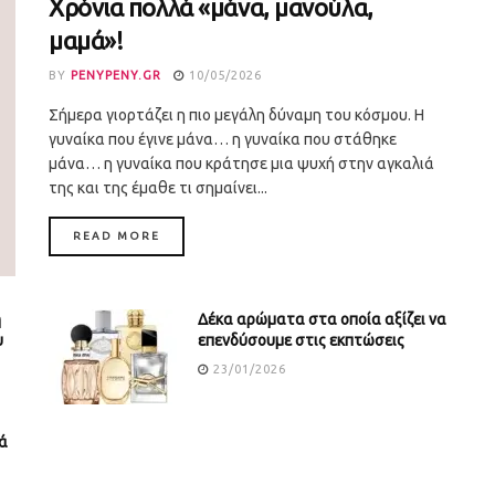
Χρόνια πολλά «μάνα, μανούλα,
μαμά»!
BY
PENYPENY.GR
10/05/2026
Σήμερα γιορτάζει η πιο μεγάλη δύναμη του κόσμου. Η
γυναίκα που έγινε μάνα… η γυναίκα που στάθηκε
μάνα… η γυναίκα που κράτησε μια ψυχή στην αγκαλιά
της και της έμαθε τι σημαίνει...
DETAILS
READ MORE
ή
Δέκα αρώματα στα οποία αξίζει να
υ
επενδύσουμε στις εκπτώσεις
23/01/2026
ά