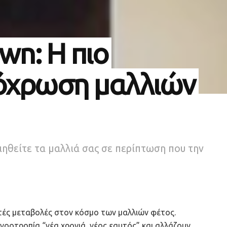
wn: Η πιο
όχρωση μαλλιών
ιηθείτε τα μαλλιά σας σε περίπτωση που την
ετές μεταβολές στον κόσμο των μαλλιών φέτος.
νοοτροπία “νέα χρονιά, νέος εαυτός” και αλλάζουν