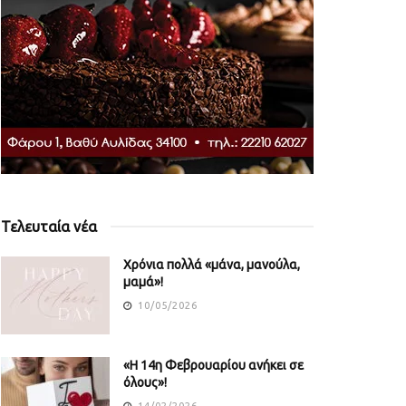
Τελευταία νέα
Χρόνια πολλά «μάνα, μανούλα,
μαμά»!
10/05/2026
«Η 14η Φεβρουαρίου ανήκει σε
όλους»!
14/02/2026