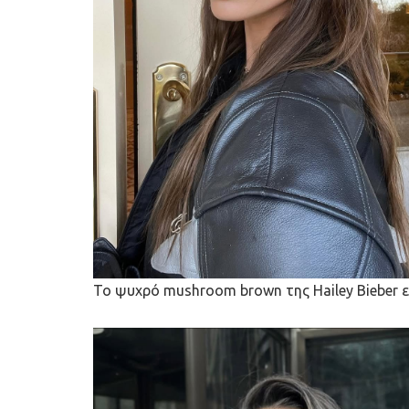
Το ψυχρό mushroom brown της Hailey Bieber εί