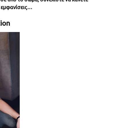
ol εμφανίσεις…
ion