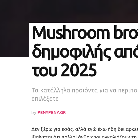
Mushroom bro
δημοφιλής απ
του 2025
Τα κατάλληλα προϊόντα για να περιπο
επιλέξετε
by
PENYPENY.GR
Δεν ξέρω για εσάς, αλλά εγώ έχω ήδη δει αρκ
Φαίνεται ότι πολλοί άνθρωποι αγκαλιάζουν τη 