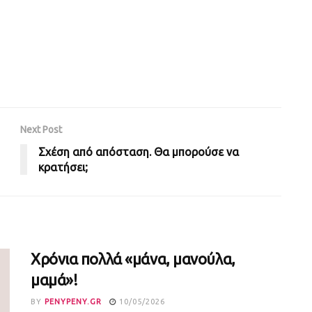
Next Post
Σχέση από απόσταση. Θα μπορούσε να
κρατήσει;
Χρόνια πολλά «μάνα, μανούλα,
μαμά»!
BY
PENYPENY.GR
10/05/2026