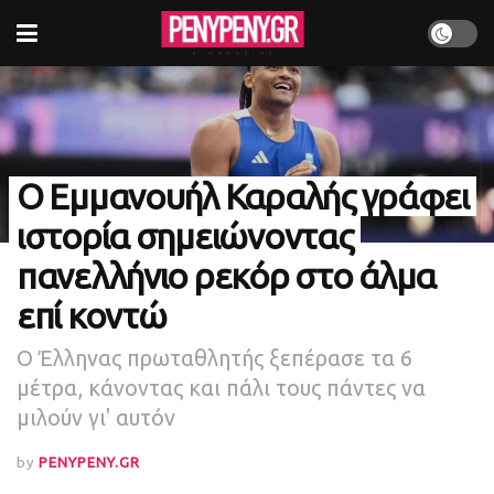
Ο Εμμανουήλ Καραλής γράφει
ιστορία σημειώνοντας
πανελλήνιο ρεκόρ στο άλμα
επί κοντώ
Ο Έλληνας πρωταθλητής ξεπέρασε τα 6
μέτρα, κάνοντας και πάλι τους πάντες να
μιλούν γι' αυτόν
by
PENYPENY.GR