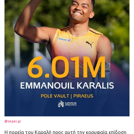
@segas.gr
H πορεία του Καραλή προς αυτή την κορυφαία επίδοση