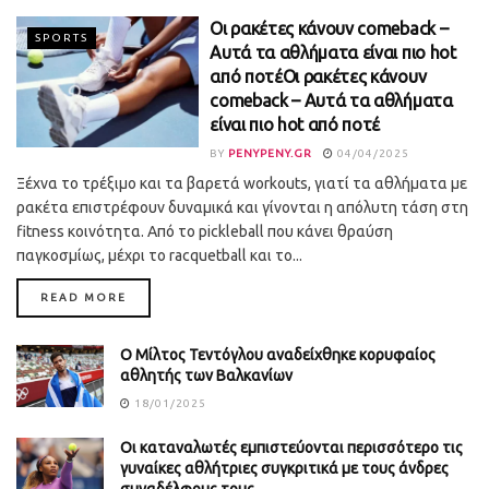
Οι ρακέτες κάνουν comeback –
SPORTS
Αυτά τα αθλήματα είναι πιο hot
από ποτέΟι ρακέτες κάνουν
comeback – Αυτά τα αθλήματα
είναι πιο hot από ποτέ
BY
PENYPENY.GR
04/04/2025
Ξέχνα το τρέξιμο και τα βαρετά workouts, γιατί τα αθλήματα με
ρακέτα επιστρέφουν δυναμικά και γίνονται η απόλυτη τάση στη
fitness κοινότητα. Από το pickleball που κάνει θραύση
παγκοσμίως, μέχρι το racquetball και το...
DETAILS
READ MORE
O Mίλτος Τεντόγλου αναδείχθηκε κορυφαίος
αθλητής των Βαλκανίων
18/01/2025
Οι καταναλωτές εμπιστεύονται περισσότερο τις
γυναίκες αθλήτριες συγκριτικά με τους άνδρες